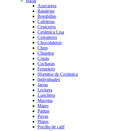
Bazar
Azucarera
Bandejas
Bombillas
Cafeteras
Ceniceros
Cerámica Lisa
Cerealeros
Chocolateros
Chop
Chupitos
Copas
Cucharas
Fernetero
Hornitos de Cerámica
Individuales
Jarras
Lechera
Lunchera
Macetas
Mates
Patitas
Pavas
Platos
Pocillo de café