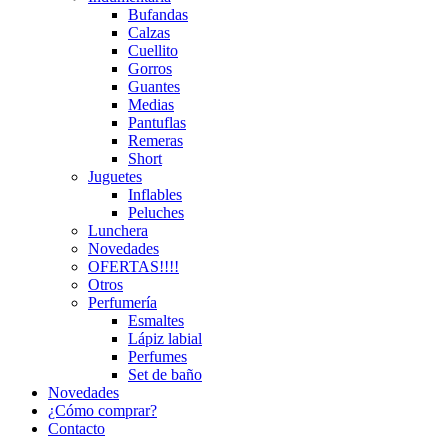
Bufandas
Calzas
Cuellito
Gorros
Guantes
Medias
Pantuflas
Remeras
Short
Juguetes
Inflables
Peluches
Lunchera
Novedades
OFERTAS!!!!
Otros
Perfumería
Esmaltes
Lápiz labial
Perfumes
Set de baño
Novedades
¿Cómo comprar?
Contacto