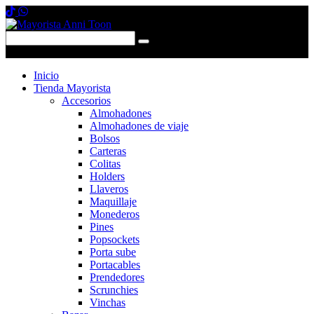
0 items
-
$0,00
0
Inicio
Tienda Mayorista
Accesorios
Almohadones
Almohadones de viaje
Bolsos
Carteras
Colitas
Holders
Llaveros
Maquillaje
Monederos
Pines
Popsockets
Porta sube
Portacables
Prendedores
Scrunchies
Vinchas