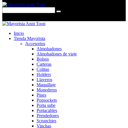
0 items
-
$0,00
0
Inicio
Tienda Mayorista
Accesorios
Almohadones
Almohadones de viaje
Bolsos
Carteras
Colitas
Holders
Llaveros
Maquillaje
Monederos
Pines
Popsockets
Porta sube
Portacables
Prendedores
Scrunchies
Vinchas