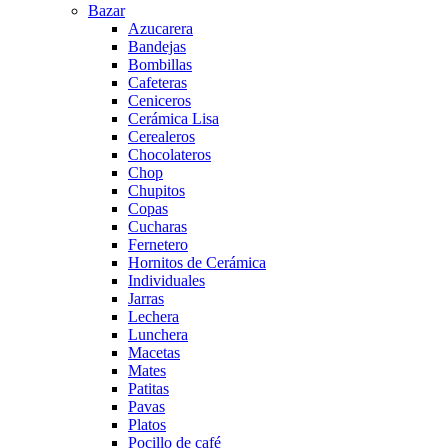
Bazar
Azucarera
Bandejas
Bombillas
Cafeteras
Ceniceros
Cerámica Lisa
Cerealeros
Chocolateros
Chop
Chupitos
Copas
Cucharas
Fernetero
Hornitos de Cerámica
Individuales
Jarras
Lechera
Lunchera
Macetas
Mates
Patitas
Pavas
Platos
Pocillo de café