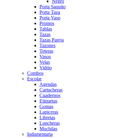
Negro
Porta Saquito
Porta Taza
Porta Vaso
Promos
Tablas
Tazas
Tazas Pareja
Tazones
Teteras
Vasos
Velas
Vidrio
Combos
Escolar
Agendas
Cartucheras
Cuadernos
Etiquetas
Gomas
Lapiceras
Libretas
Luncheras
Mochilas
Indumentaria