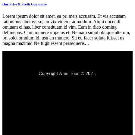
Our Price & Profit Guarantee
Lorem ipsum dolor sit amet, ea pri meis accusam. Et vis accusam
rationibus liberavisse, an vix viderer admodum. Atqui docendi
omittam ei has, liber constituam id vim. Eam in dico doming
definiebas. Cum munere impetus et. Ne nam simul oblique alterum,
pri solet omnium id, usu an munere. Sit eu facer soluta fuisset us
magna mazimid Ne fugit essent persequeris…
Copyright Anni Toon © 2021.