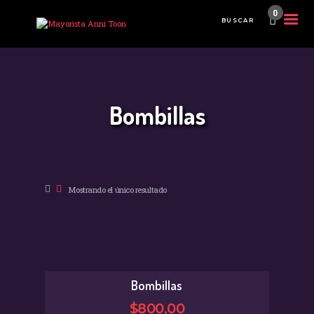
0
INICIO
TIENDA MAYORISTA
Bombillas
NOVEDADES
¿CÓMO COMPRAR?
CONTACTO
Mostrando el único resultado
Bombillas
$
800
,
00