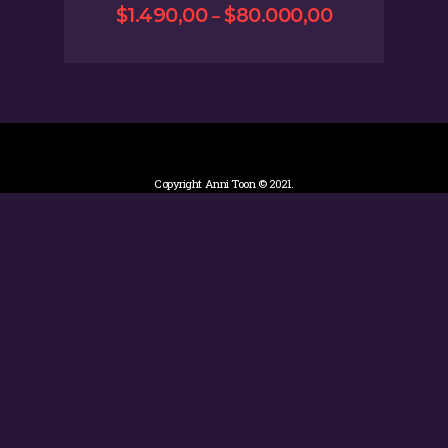
–
$
1.490
,
00
$
80.000
,
00
Copyright Anni Toon © 2021.