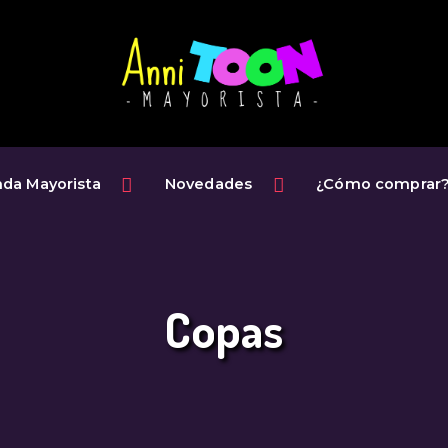
INICIO
TIENDA
MAYORISTA
NOVEDADES
nda Mayorista
Novedades
¿Cómo comprar
¿CÓMO
COMPRAR?
CONTACTO
Copas