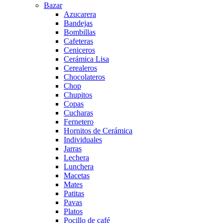
Bazar
Azucarera
Bandejas
Bombillas
Cafeteras
Ceniceros
Cerámica Lisa
Cerealeros
Chocolateros
Chop
Chupitos
Copas
Cucharas
Fernetero
Hornitos de Cerámica
Individuales
Jarras
Lechera
Lunchera
Macetas
Mates
Patitas
Pavas
Platos
Pocillo de café