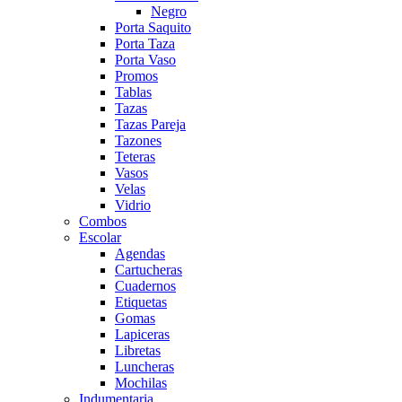
Negro
Porta Saquito
Porta Taza
Porta Vaso
Promos
Tablas
Tazas
Tazas Pareja
Tazones
Teteras
Vasos
Velas
Vidrio
Combos
Escolar
Agendas
Cartucheras
Cuadernos
Etiquetas
Gomas
Lapiceras
Libretas
Luncheras
Mochilas
Indumentaria