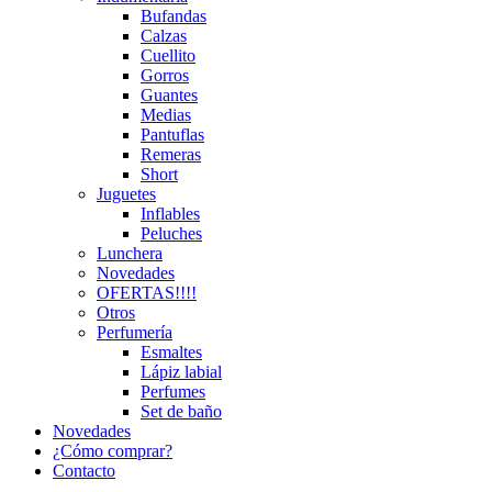
Bufandas
Calzas
Cuellito
Gorros
Guantes
Medias
Pantuflas
Remeras
Short
Juguetes
Inflables
Peluches
Lunchera
Novedades
OFERTAS!!!!
Otros
Perfumería
Esmaltes
Lápiz labial
Perfumes
Set de baño
Novedades
¿Cómo comprar?
Contacto