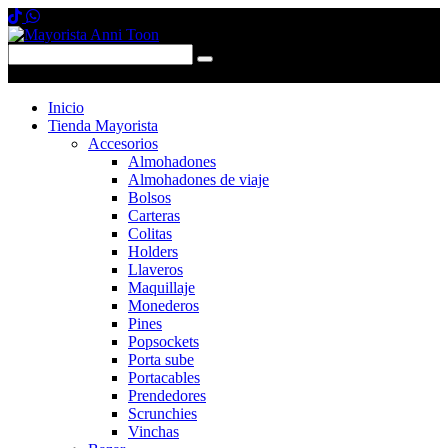
0 items
-
$0,00
0
Inicio
Tienda Mayorista
Accesorios
Almohadones
Almohadones de viaje
Bolsos
Carteras
Colitas
Holders
Llaveros
Maquillaje
Monederos
Pines
Popsockets
Porta sube
Portacables
Prendedores
Scrunchies
Vinchas