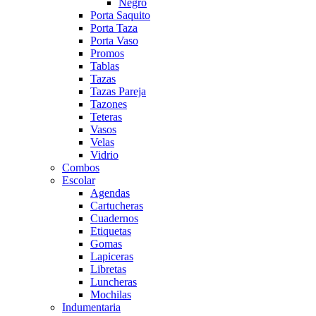
Negro
Porta Saquito
Porta Taza
Porta Vaso
Promos
Tablas
Tazas
Tazas Pareja
Tazones
Teteras
Vasos
Velas
Vidrio
Combos
Escolar
Agendas
Cartucheras
Cuadernos
Etiquetas
Gomas
Lapiceras
Libretas
Luncheras
Mochilas
Indumentaria