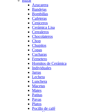
Bazar
Azucarera
Bandejas
Bombillas
Cafeteras
Ceniceros
Cerámica Lisa
Cerealeros
Chocolateros
Chop
Chupitos
Copas
Cucharas
Fernetero
Hornitos de Cerámica
Individuales
Jarras
Lechera
Lunchera
Macetas
Mates
Patitas
Pavas
Platos
Pocillo de café