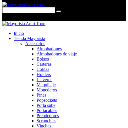
0 items
-
$0,00
0
Inicio
Tienda Mayorista
Accesorios
Almohadones
Almohadones de viaje
Bolsos
Carteras
Colitas
Holders
Llaveros
Maquillaje
Monederos
Pines
Popsockets
Porta sube
Portacables
Prendedores
Scrunchies
Vinchas