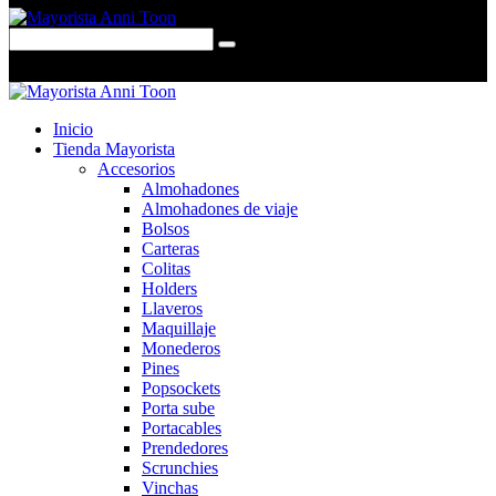
0 items
-
$0,00
0
Inicio
Tienda Mayorista
Accesorios
Almohadones
Almohadones de viaje
Bolsos
Carteras
Colitas
Holders
Llaveros
Maquillaje
Monederos
Pines
Popsockets
Porta sube
Portacables
Prendedores
Scrunchies
Vinchas