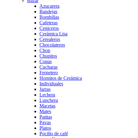
Bazar
Azucarera
Bandejas
Bombillas
Cafeteras
Ceniceros
Cerámica Lisa
Cerealeros
Chocolateros
Chop
Chupitos
Copas
Cucharas
Fernetero
Hornitos de Cerámica
Individuales
Jarras
Lechera
Lunchera
Macetas
Mates
Patitas
Pavas
Platos
Pocillo de café