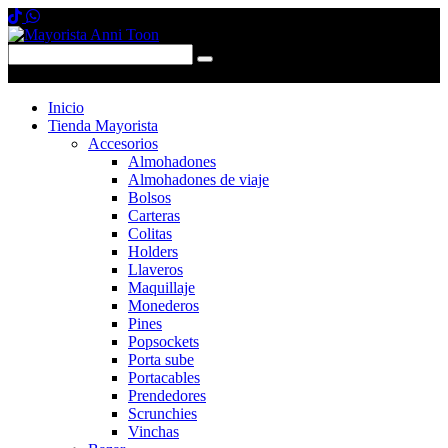
0 items
-
$0,00
0
Inicio
Tienda Mayorista
Accesorios
Almohadones
Almohadones de viaje
Bolsos
Carteras
Colitas
Holders
Llaveros
Maquillaje
Monederos
Pines
Popsockets
Porta sube
Portacables
Prendedores
Scrunchies
Vinchas