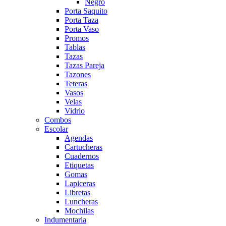
Negro
Porta Saquito
Porta Taza
Porta Vaso
Promos
Tablas
Tazas
Tazas Pareja
Tazones
Teteras
Vasos
Velas
Vidrio
Combos
Escolar
Agendas
Cartucheras
Cuadernos
Etiquetas
Gomas
Lapiceras
Libretas
Luncheras
Mochilas
Indumentaria