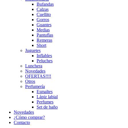
Bufandas
Calzas
Cuellito
Gorros
Guantes
Medias
Pantuflas
Remeras
Short
Juguetes
Inflables
Peluches
Lunchera
Novedades
OFERTAS!!!!
Otros
Perfumería
Esmaltes
Lápiz labial
Perfumes
Set de baño
Novedades
¿Cómo comprar?
Contacto