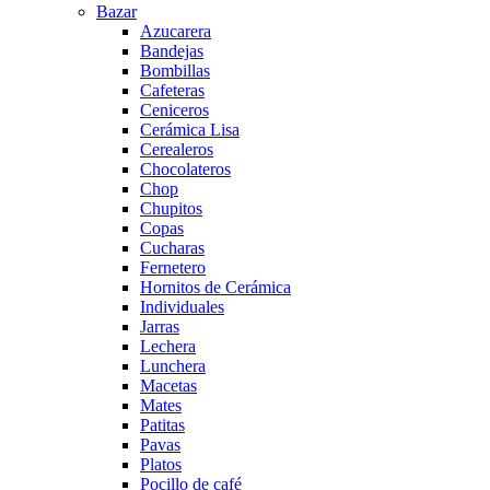
Bazar
Azucarera
Bandejas
Bombillas
Cafeteras
Ceniceros
Cerámica Lisa
Cerealeros
Chocolateros
Chop
Chupitos
Copas
Cucharas
Fernetero
Hornitos de Cerámica
Individuales
Jarras
Lechera
Lunchera
Macetas
Mates
Patitas
Pavas
Platos
Pocillo de café