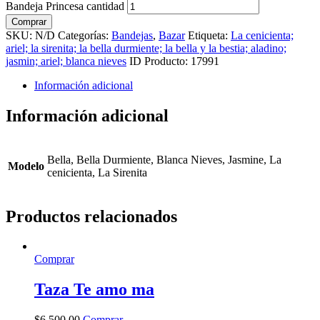
Bandeja Princesa cantidad
Comprar
SKU:
N/D
Categorías:
Bandejas
,
Bazar
Etiqueta:
La cenicienta;
ariel; la sirenita; la bella durmiente; la bella y la bestia; aladino;
jasmin; ariel; blanca nieves
ID Producto:
17991
Información adicional
Información adicional
Bella, Bella Durmiente, Blanca Nieves, Jasmine, La
Modelo
cenicienta, La Sirenita
Productos relacionados
Comprar
Taza Te amo ma
$
6.500
,
00
Comprar