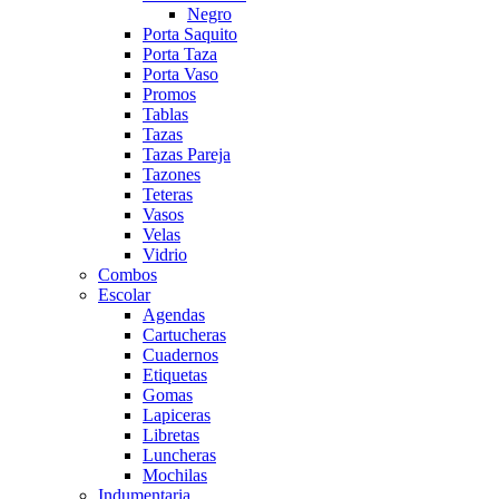
Negro
Porta Saquito
Porta Taza
Porta Vaso
Promos
Tablas
Tazas
Tazas Pareja
Tazones
Teteras
Vasos
Velas
Vidrio
Combos
Escolar
Agendas
Cartucheras
Cuadernos
Etiquetas
Gomas
Lapiceras
Libretas
Luncheras
Mochilas
Indumentaria