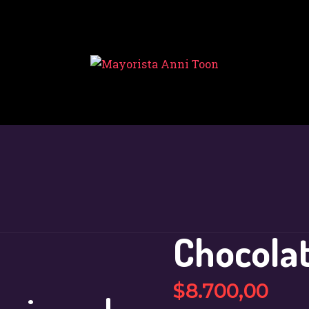
INICIO
TIENDA
MAYORISTA
NOVEDADES
¿CÓMO
COMPRAR?
CONTACTO
Chocola
$
8.700
,
00