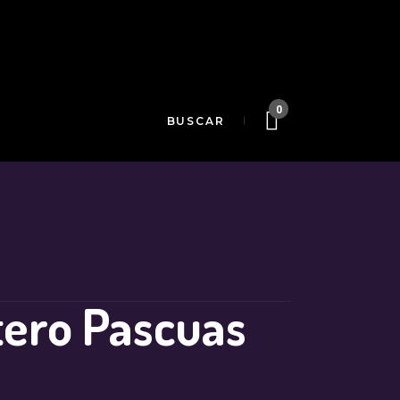
0
tero Pascuas