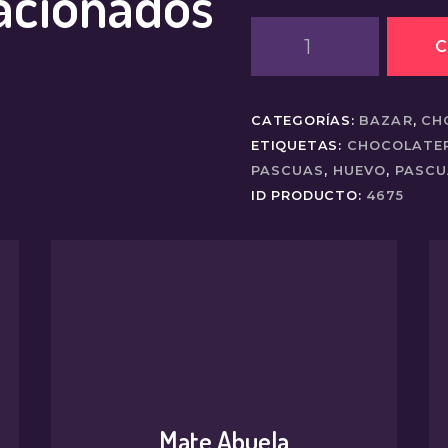
acionados
Chocolatero
C
Pascuas
cantidad
CATEGORÍAS:
BAZAR
,
CH
ETIQUETAS:
CHOCOLATE
PASCUAS
,
HUEVO
,
PASCU
ID PRODUCTO:
4675
Mate Abuela