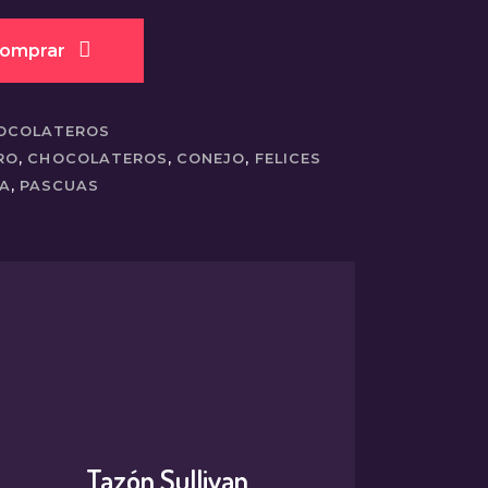
omprar
OCOLATEROS
RO
,
CHOCOLATEROS
,
CONEJO
,
FELICES
A
,
PASCUAS
Tazón Sullivan