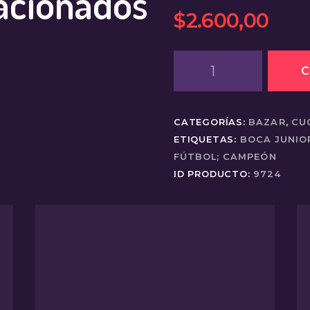
acionados
$
2.600
,
00
Cuchara
C
de
te
y
CATEGORÍAS:
BAZAR
,
CU
café
ETIQUETAS:
BOCA JUNIO
anodizada
FÚTBOL; CAMPEÓN
Boca
ID PRODUCTO:
9724
cantidad