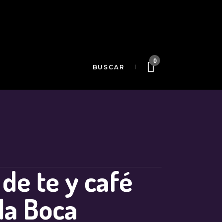
0
de te y café
da Boca