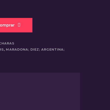
omprar
CHARAS
RS
,
MARADONA; DIEZ; ARGENTINA;