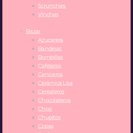
Scrunchies
Vinchas
Bazar
Azucarera
Bandejas
Bombillas
Cafeteras
Ceniceros
Cerámica Lisa
Cerealeros
Chocolateros
Chop
Chupitos
Copas