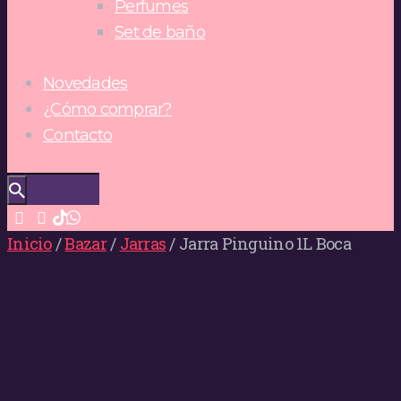
Perfumes
Set de baño
Novedades
¿Cómo comprar?
Contacto
Inicio
/
Bazar
/
Jarras
/ Jarra Pinguino 1L Boca