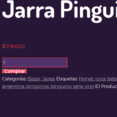
Jarra Pingu
$
17.900
,
00
Jarra
Pinguino
Comprar
1L
Categorías:
Bazar
,
Jarras
Etiquetas:
Fernet; coca; bebi
Boca
argentina
,
pingüinos; pinguino; jarra; vino
ID Produc
cantidad