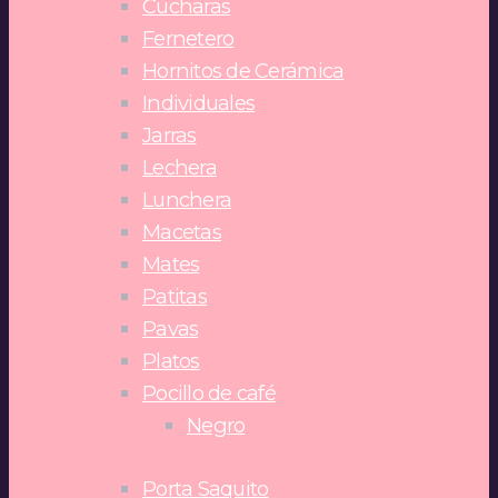
Cucharas
Fernetero
Hornitos de Cerámica
Individuales
Jarras
Lechera
Lunchera
Macetas
Mates
Patitas
Pavas
Platos
Pocillo de café
Negro
Porta Saquito