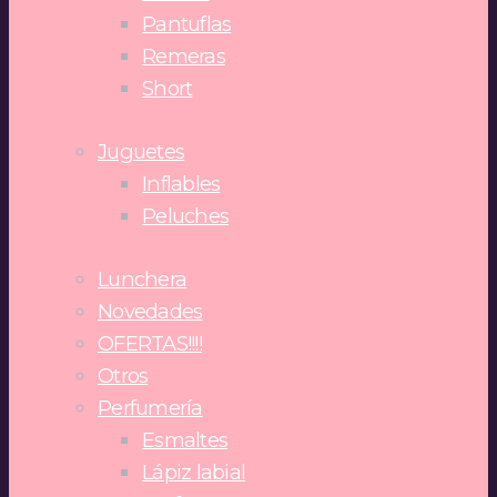
Pantuflas
Remeras
Short
Juguetes
Inflables
Peluches
Lunchera
Novedades
OFERTAS!!!!
Otros
Perfumería
Esmaltes
Lápiz labial