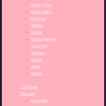
Porta Taza
Porta Vaso
Promos
Tablas
Tazas
Tazas Pareja
Tazones
Teteras
Vasos
Velas
Vidrio
Combos
Escolar
Agendas