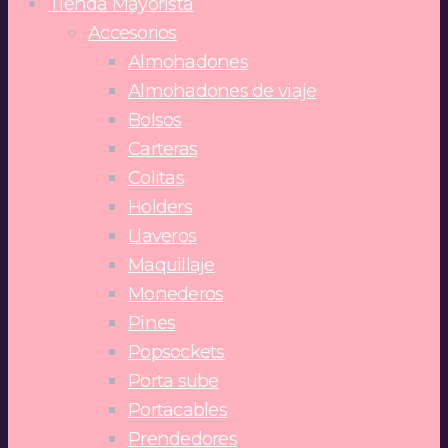
Tienda Mayorista
Accesorios
Almohadones
Almohadones de viaje
Bolsos
Carteras
Colitas
Holders
Llaveros
Maquillaje
Monederos
Pines
Popsockets
Porta sube
Portacables
Prendedores