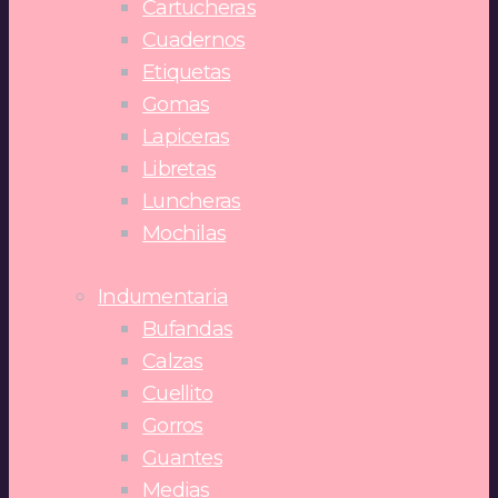
Cartucheras
Cuadernos
Etiquetas
Gomas
Lapiceras
Libretas
Luncheras
Mochilas
Indumentaria
Bufandas
Calzas
Cuellito
Gorros
Guantes
Medias