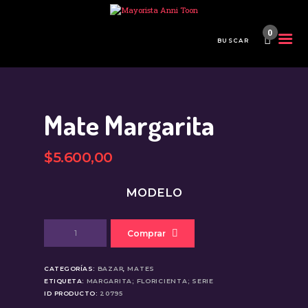
0
INICIO
TIENDA MAYORISTA
Mate Margarita
NOVEDADES
¿CÓMO COMPRAR?
$
5.600
,
00
CONTACTO
MODELO
Mate
Comprar
Margarita
cantidad
CATEGORÍAS:
BAZAR
,
MATES
ETIQUETA:
MARGARITA; FLORICIENTA; SERIE
ID PRODUCTO:
20795