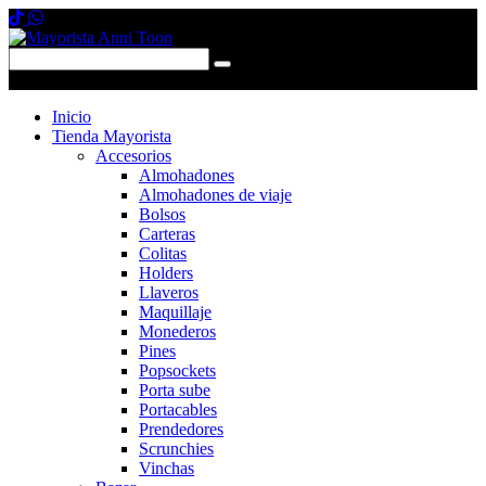
0 items
-
$0,00
0
Inicio
Tienda Mayorista
Accesorios
Almohadones
Almohadones de viaje
Bolsos
Carteras
Colitas
Holders
Llaveros
Maquillaje
Monederos
Pines
Popsockets
Porta sube
Portacables
Prendedores
Scrunchies
Vinchas