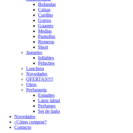
Bufandas
Calzas
Cuellito
Gorros
Guantes
Medias
Pantuflas
Remeras
Short
Juguetes
Inflables
Peluches
Lunchera
Novedades
OFERTAS!!!!
Otros
Perfumería
Esmaltes
Lápiz labial
Perfumes
Set de baño
Novedades
¿Cómo comprar?
Contacto