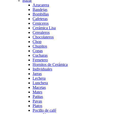
Bazar
Azucarera
Bandejas
Bombillas
Cafeteras
Ceniceros
Cerámica Lisa
Cerealeros
Chocolateros
Chop
Chupitos
Copas
Cucharas
Fernetero
Hornitos de Cerámica
Individuales
Jarras
Lechera
Lunchera
Macetas
Mates
Patitas
Pavas
Platos
Pocillo de café