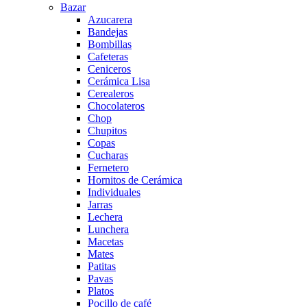
Bazar
Azucarera
Bandejas
Bombillas
Cafeteras
Ceniceros
Cerámica Lisa
Cerealeros
Chocolateros
Chop
Chupitos
Copas
Cucharas
Fernetero
Hornitos de Cerámica
Individuales
Jarras
Lechera
Lunchera
Macetas
Mates
Patitas
Pavas
Platos
Pocillo de café