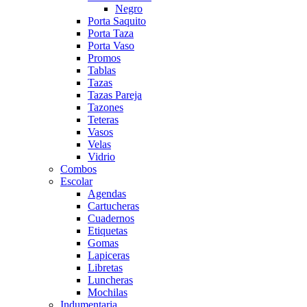
Negro
Porta Saquito
Porta Taza
Porta Vaso
Promos
Tablas
Tazas
Tazas Pareja
Tazones
Teteras
Vasos
Velas
Vidrio
Combos
Escolar
Agendas
Cartucheras
Cuadernos
Etiquetas
Gomas
Lapiceras
Libretas
Luncheras
Mochilas
Indumentaria