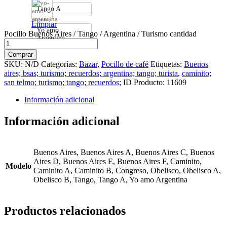
Tango A
Limpiar
Yo amo
Pocillo Buenos Aires / Tango / Argentina / Turismo cantidad
Argentina
Comprar
SKU:
N/D
Categorías:
Bazar
,
Pocillo de café
Etiquetas:
Buenos
aires; bsas; turismo; recuerdos; argentina; tango; turista
,
caminito;
san telmo; turismo; tango; recuerdos;
ID Producto:
11609
Información adicional
Información adicional
Buenos Aires, Buenos Aires A, Buenos Aires C, Buenos
Aires D, Buenos Aires E, Buenos Aires F, Caminito,
Modelo
Caminito A, Caminito B, Congreso, Obelisco, Obelisco A,
Obelisco B, Tango, Tango A, Yo amo Argentina
Productos relacionados