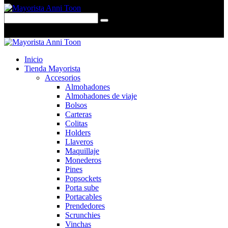
0 items
-
$0,00
0
Inicio
Tienda Mayorista
Accesorios
Almohadones
Almohadones de viaje
Bolsos
Carteras
Colitas
Holders
Llaveros
Maquillaje
Monederos
Pines
Popsockets
Porta sube
Portacables
Prendedores
Scrunchies
Vinchas