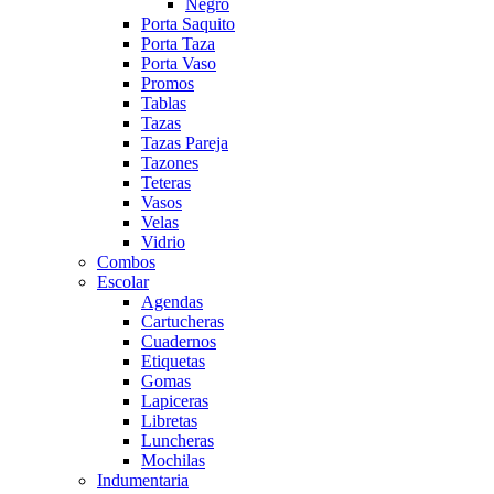
Negro
Porta Saquito
Porta Taza
Porta Vaso
Promos
Tablas
Tazas
Tazas Pareja
Tazones
Teteras
Vasos
Velas
Vidrio
Combos
Escolar
Agendas
Cartucheras
Cuadernos
Etiquetas
Gomas
Lapiceras
Libretas
Luncheras
Mochilas
Indumentaria