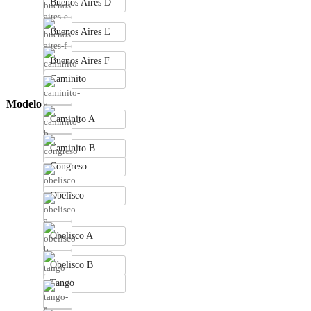
Buenos Aires D
Buenos Aires E
Buenos Aires F
Caminito
Modelo
Caminito A
Caminito B
Congreso
Obelisco
Obelisco A
Obelisco B
Tango