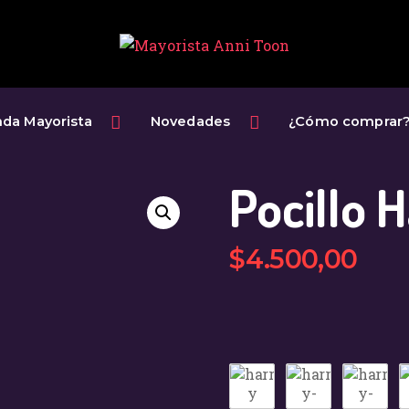
INICIO
TIENDA
MAYORISTA
nda Mayorista
Novedades
¿Cómo comprar
NOVEDADES
Pocillo 
¿CÓMO
COMPRAR?
$
4.500
,
00
CONTACTO