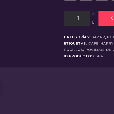
Pocillo
C
Harry
Potter
cantidad
CATEGORÍAS:
BAZAR
,
PO
ETIQUETAS:
CAFE
,
HARRY
POCILLOS
,
POCILLOS DE 
ID PRODUCTO:
6364