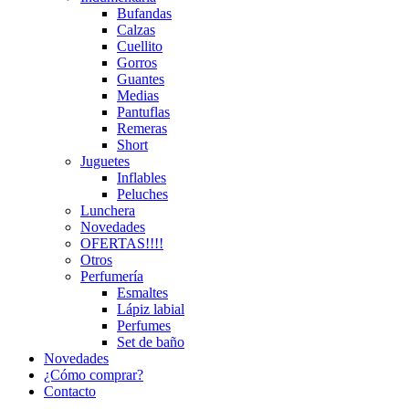
Bufandas
Calzas
Cuellito
Gorros
Guantes
Medias
Pantuflas
Remeras
Short
Juguetes
Inflables
Peluches
Lunchera
Novedades
OFERTAS!!!!
Otros
Perfumería
Esmaltes
Lápiz labial
Perfumes
Set de baño
Novedades
¿Cómo comprar?
Contacto