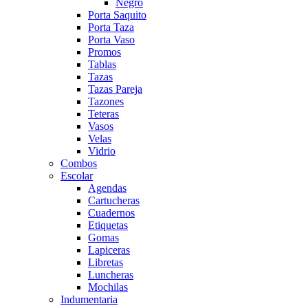
Negro
Porta Saquito
Porta Taza
Porta Vaso
Promos
Tablas
Tazas
Tazas Pareja
Tazones
Teteras
Vasos
Velas
Vidrio
Combos
Escolar
Agendas
Cartucheras
Cuadernos
Etiquetas
Gomas
Lapiceras
Libretas
Luncheras
Mochilas
Indumentaria