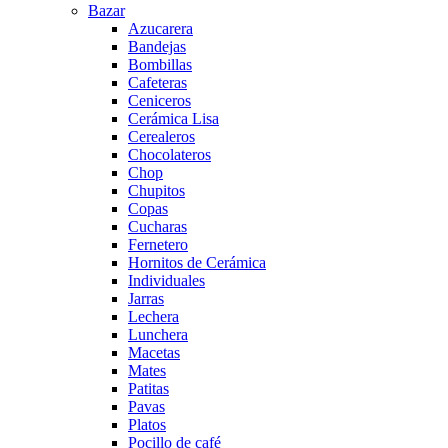
Bazar
Azucarera
Bandejas
Bombillas
Cafeteras
Ceniceros
Cerámica Lisa
Cerealeros
Chocolateros
Chop
Chupitos
Copas
Cucharas
Fernetero
Hornitos de Cerámica
Individuales
Jarras
Lechera
Lunchera
Macetas
Mates
Patitas
Pavas
Platos
Pocillo de café