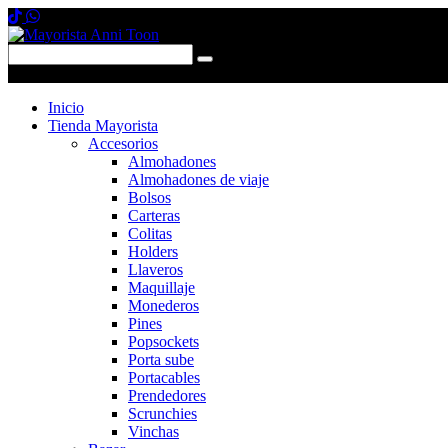
0 items
-
$0,00
0
Inicio
Tienda Mayorista
Accesorios
Almohadones
Almohadones de viaje
Bolsos
Carteras
Colitas
Holders
Llaveros
Maquillaje
Monederos
Pines
Popsockets
Porta sube
Portacables
Prendedores
Scrunchies
Vinchas