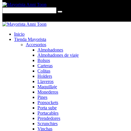
0 items
-
$0,00
0
Inicio
Tienda Mayorista
Accesorios
Almohadones
Almohadones de viaje
Bolsos
Carteras
Colitas
Holders
Llaveros
Maquillaje
Monederos
Pines
Popsockets
Porta sube
Portacables
Prendedores
Scrunchies
Vinchas