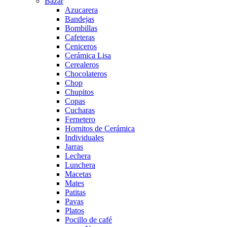
Bazar
Azucarera
Bandejas
Bombillas
Cafeteras
Ceniceros
Cerámica Lisa
Cerealeros
Chocolateros
Chop
Chupitos
Copas
Cucharas
Fernetero
Hornitos de Cerámica
Individuales
Jarras
Lechera
Lunchera
Macetas
Mates
Patitas
Pavas
Platos
Pocillo de café