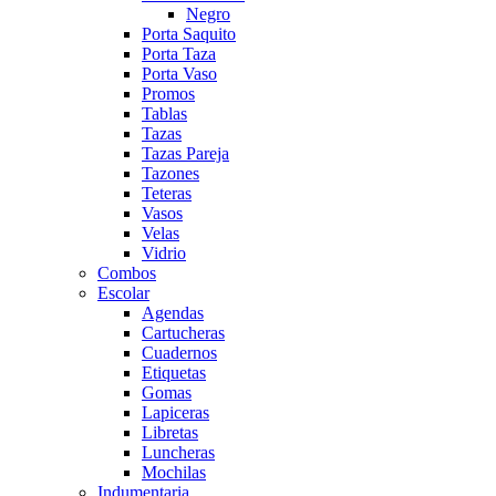
Negro
Porta Saquito
Porta Taza
Porta Vaso
Promos
Tablas
Tazas
Tazas Pareja
Tazones
Teteras
Vasos
Velas
Vidrio
Combos
Escolar
Agendas
Cartucheras
Cuadernos
Etiquetas
Gomas
Lapiceras
Libretas
Luncheras
Mochilas
Indumentaria