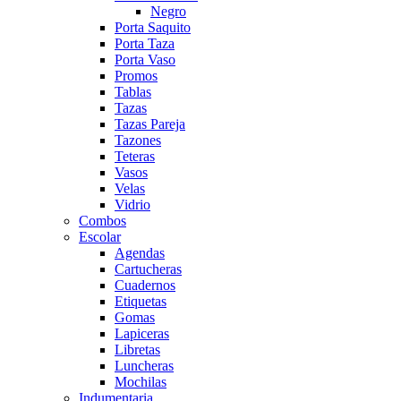
Negro
Porta Saquito
Porta Taza
Porta Vaso
Promos
Tablas
Tazas
Tazas Pareja
Tazones
Teteras
Vasos
Velas
Vidrio
Combos
Escolar
Agendas
Cartucheras
Cuadernos
Etiquetas
Gomas
Lapiceras
Libretas
Luncheras
Mochilas
Indumentaria