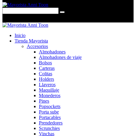
0 items
-
$0,00
0
Inicio
Tienda Mayorista
Accesorios
Almohadones
Almohadones de viaje
Bolsos
Carteras
Colitas
Holders
Llaveros
Maquillaje
Monederos
Pines
Popsockets
Porta sube
Portacables
Prendedores
Scrunchies
Vinchas