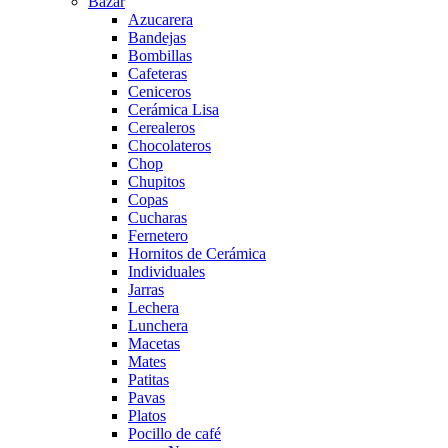
Bazar
Azucarera
Bandejas
Bombillas
Cafeteras
Ceniceros
Cerámica Lisa
Cerealeros
Chocolateros
Chop
Chupitos
Copas
Cucharas
Fernetero
Hornitos de Cerámica
Individuales
Jarras
Lechera
Lunchera
Macetas
Mates
Patitas
Pavas
Platos
Pocillo de café