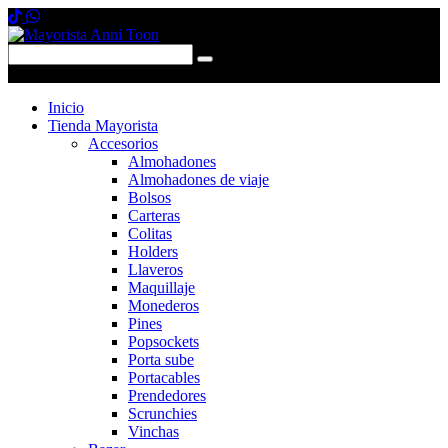
0 items
-
$0,00
0
Inicio
Tienda Mayorista
Accesorios
Almohadones
Almohadones de viaje
Bolsos
Carteras
Colitas
Holders
Llaveros
Maquillaje
Monederos
Pines
Popsockets
Porta sube
Portacables
Prendedores
Scrunchies
Vinchas