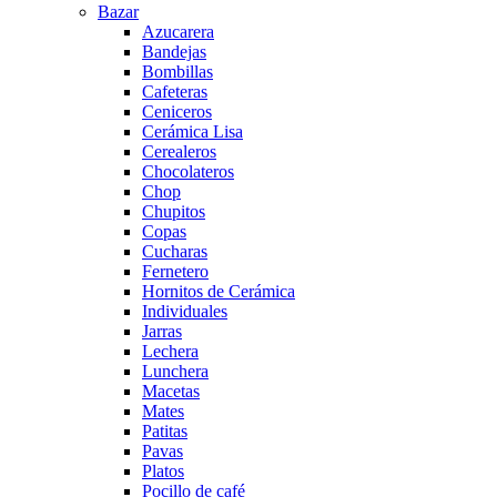
Bazar
Azucarera
Bandejas
Bombillas
Cafeteras
Ceniceros
Cerámica Lisa
Cerealeros
Chocolateros
Chop
Chupitos
Copas
Cucharas
Fernetero
Hornitos de Cerámica
Individuales
Jarras
Lechera
Lunchera
Macetas
Mates
Patitas
Pavas
Platos
Pocillo de café