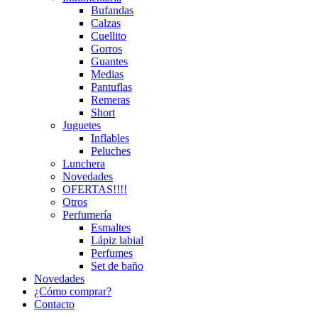
Bufandas
Calzas
Cuellito
Gorros
Guantes
Medias
Pantuflas
Remeras
Short
Juguetes
Inflables
Peluches
Lunchera
Novedades
OFERTAS!!!!
Otros
Perfumería
Esmaltes
Lápiz labial
Perfumes
Set de baño
Novedades
¿Cómo comprar?
Contacto