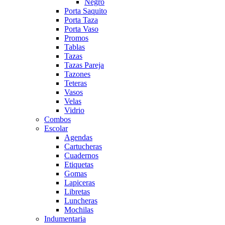
Negro
Porta Saquito
Porta Taza
Porta Vaso
Promos
Tablas
Tazas
Tazas Pareja
Tazones
Teteras
Vasos
Velas
Vidrio
Combos
Escolar
Agendas
Cartucheras
Cuadernos
Etiquetas
Gomas
Lapiceras
Libretas
Luncheras
Mochilas
Indumentaria