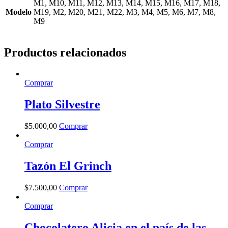
M1, M10, M11, M12, M13, M14, M15, M16, M17, M18,
Modelo
M19, M2, M20, M21, M22, M3, M4, M5, M6, M7, M8,
M9
Productos relacionados
Comprar
Plato Silvestre
$
5.000
,
00
Comprar
Comprar
Tazón El Grinch
$
7.500
,
00
Comprar
Comprar
Chocolatero Alicia en el país de las