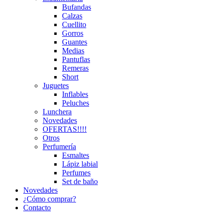
Bufandas
Calzas
Cuellito
Gorros
Guantes
Medias
Pantuflas
Remeras
Short
Juguetes
Inflables
Peluches
Lunchera
Novedades
OFERTAS!!!!
Otros
Perfumería
Esmaltes
Lápiz labial
Perfumes
Set de baño
Novedades
¿Cómo comprar?
Contacto