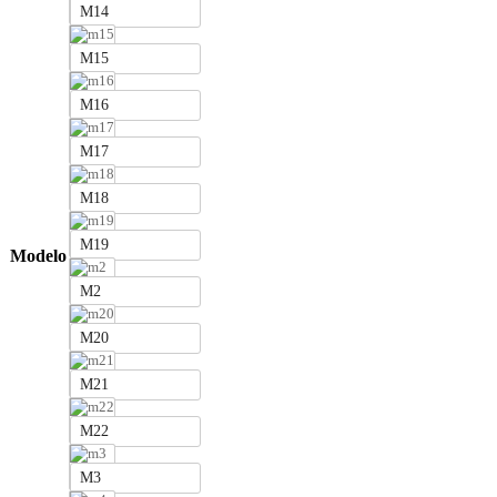
M14
M15
M16
M17
M18
M19
Modelo
M2
M20
M21
M22
M3