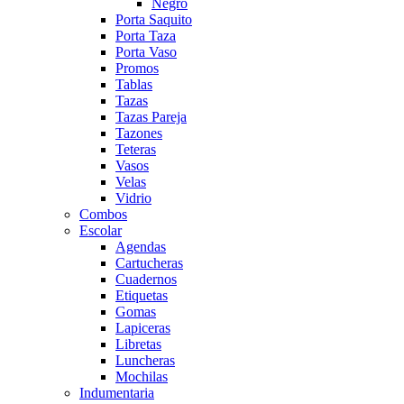
Negro
Porta Saquito
Porta Taza
Porta Vaso
Promos
Tablas
Tazas
Tazas Pareja
Tazones
Teteras
Vasos
Velas
Vidrio
Combos
Escolar
Agendas
Cartucheras
Cuadernos
Etiquetas
Gomas
Lapiceras
Libretas
Luncheras
Mochilas
Indumentaria