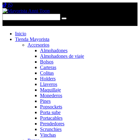
0 items
-
$0,00
0
Inicio
Tienda Mayorista
Accesorios
Almohadones
Almohadones de viaje
Bolsos
Carteras
Colitas
Holders
Llaveros
Maquillaje
Monederos
Pines
Popsockets
Porta sube
Portacables
Prendedores
Scrunchies
Vinchas