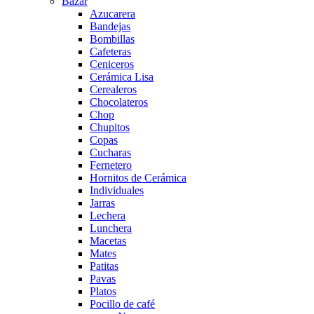
Bazar
Azucarera
Bandejas
Bombillas
Cafeteras
Ceniceros
Cerámica Lisa
Cerealeros
Chocolateros
Chop
Chupitos
Copas
Cucharas
Fernetero
Hornitos de Cerámica
Individuales
Jarras
Lechera
Lunchera
Macetas
Mates
Patitas
Pavas
Platos
Pocillo de café