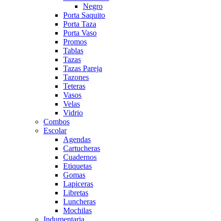
Negro
Porta Saquito
Porta Taza
Porta Vaso
Promos
Tablas
Tazas
Tazas Pareja
Tazones
Teteras
Vasos
Velas
Vidrio
Combos
Escolar
Agendas
Cartucheras
Cuadernos
Etiquetas
Gomas
Lapiceras
Libretas
Luncheras
Mochilas
Indumentaria