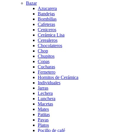
Bazar
Azucarera
Bandejas
Bombillas
Cafeteras
Ceniceros
Cerámica Lisa
Cerealeros
Chocolateros
Chop
Chupitos
Copas
Cucharas
Fernetero
Hornitos de Cerámica
Individuales
Jarras
Lechera
Lunchera
Macetas
Mates
Patitas
Pavas
Platos
Pocillo de café