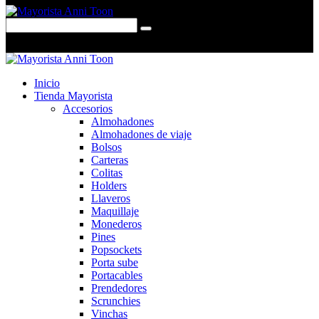
0 items
-
$0,00
0
Inicio
Tienda Mayorista
Accesorios
Almohadones
Almohadones de viaje
Bolsos
Carteras
Colitas
Holders
Llaveros
Maquillaje
Monederos
Pines
Popsockets
Porta sube
Portacables
Prendedores
Scrunchies
Vinchas