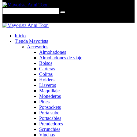
0 items
-
$0,00
0
Inicio
Tienda Mayorista
Accesorios
Almohadones
Almohadones de viaje
Bolsos
Carteras
Colitas
Holders
Llaveros
Maquillaje
Monederos
Pines
Popsockets
Porta sube
Portacables
Prendedores
Scrunchies
Vinchas