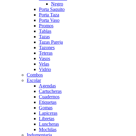
Negro
Porta Saquito
Porta Taza
Porta Vaso
Promos
Tablas
Tazas
Tazas Pareja
Tazones
Teteras
Vasos
Velas
Vidrio
Combos
Escolar
Agendas
Cartucheras
Cuadernos
Etiquetas
Gomas
Lapiceras
Libretas
Luncheras
Mochilas
Indumentaria