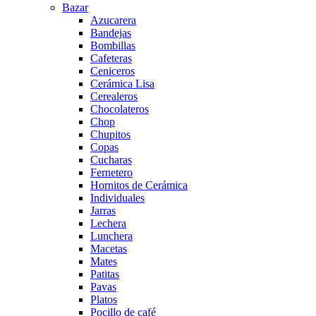
Bazar
Azucarera
Bandejas
Bombillas
Cafeteras
Ceniceros
Cerámica Lisa
Cerealeros
Chocolateros
Chop
Chupitos
Copas
Cucharas
Fernetero
Hornitos de Cerámica
Individuales
Jarras
Lechera
Lunchera
Macetas
Mates
Patitas
Pavas
Platos
Pocillo de café