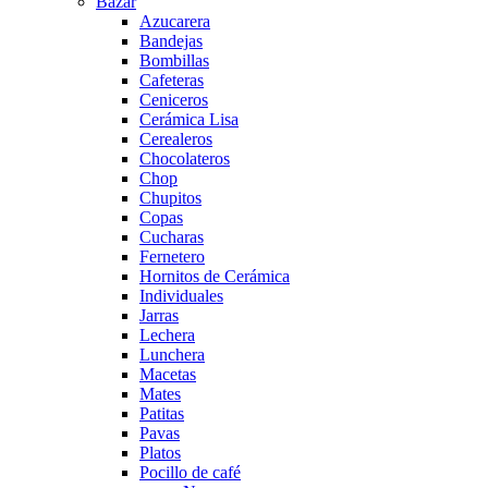
Bazar
Azucarera
Bandejas
Bombillas
Cafeteras
Ceniceros
Cerámica Lisa
Cerealeros
Chocolateros
Chop
Chupitos
Copas
Cucharas
Fernetero
Hornitos de Cerámica
Individuales
Jarras
Lechera
Lunchera
Macetas
Mates
Patitas
Pavas
Platos
Pocillo de café