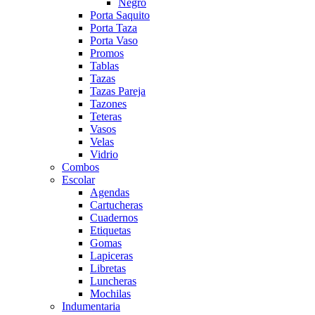
Negro
Porta Saquito
Porta Taza
Porta Vaso
Promos
Tablas
Tazas
Tazas Pareja
Tazones
Teteras
Vasos
Velas
Vidrio
Combos
Escolar
Agendas
Cartucheras
Cuadernos
Etiquetas
Gomas
Lapiceras
Libretas
Luncheras
Mochilas
Indumentaria