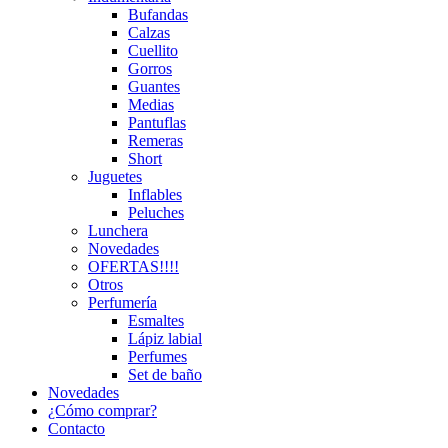
Bufandas
Calzas
Cuellito
Gorros
Guantes
Medias
Pantuflas
Remeras
Short
Juguetes
Inflables
Peluches
Lunchera
Novedades
OFERTAS!!!!
Otros
Perfumería
Esmaltes
Lápiz labial
Perfumes
Set de baño
Novedades
¿Cómo comprar?
Contacto