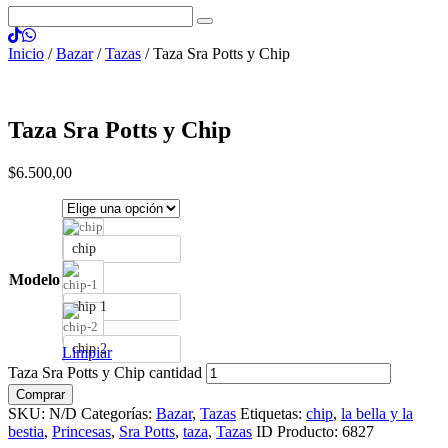
Inicio
/
Bazar
/
Tazas
/ Taza Sra Potts y Chip
Taza Sra Potts y Chip
$
6.500
,
00
chip
Modelo
chip 1
chip 2
Limpiar
Taza Sra Potts y Chip cantidad
Comprar
SKU:
N/D
Categorías:
Bazar
,
Tazas
Etiquetas:
chip
,
la bella y la
bestia
,
Princesas
,
Sra Potts
,
taza
,
Tazas
ID Producto:
6827