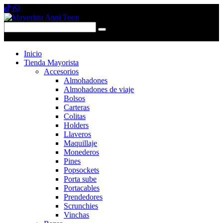
0 items
-
$0,00
0
Inicio
Tienda Mayorista
Accesorios
Almohadones
Almohadones de viaje
Bolsos
Carteras
Colitas
Holders
Llaveros
Maquillaje
Monederos
Pines
Popsockets
Porta sube
Portacables
Prendedores
Scrunchies
Vinchas