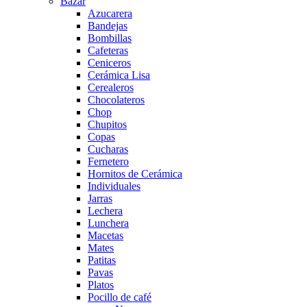
Bazar
Azucarera
Bandejas
Bombillas
Cafeteras
Ceniceros
Cerámica Lisa
Cerealeros
Chocolateros
Chop
Chupitos
Copas
Cucharas
Fernetero
Hornitos de Cerámica
Individuales
Jarras
Lechera
Lunchera
Macetas
Mates
Patitas
Pavas
Platos
Pocillo de café