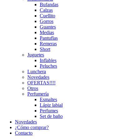
Bufandas
Calzas
Cuellito
Gorros
Guantes
Medias
Pantuflas
Remeras
Short
Juguetes
Inflables
Peluches
Lunchera
Novedades
OFERTAS!!!!
Otros
Perfumería
Esmaltes
Lápiz labial
Perfumes
Set de baño
Novedades
¿Cómo comprar?
Contacto