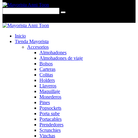
0 items
-
$0,00
0
Inicio
Tienda Mayorista
Accesorios
Almohadones
Almohadones de viaje
Bolsos
Carteras
Colitas
Holders
Llaveros
Maquillaje
Monederos
Pines
Popsockets
Porta sube
Portacables
Prendedores
Scrunchies
Vinchas