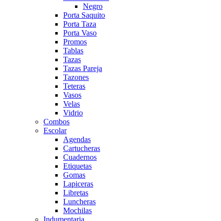
Negro
Porta Saquito
Porta Taza
Porta Vaso
Promos
Tablas
Tazas
Tazas Pareja
Tazones
Teteras
Vasos
Velas
Vidrio
Combos
Escolar
Agendas
Cartucheras
Cuadernos
Etiquetas
Gomas
Lapiceras
Libretas
Luncheras
Mochilas
Indumentaria