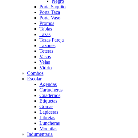
Negro
Porta Saquito
Porta Taza
Porta Vaso
Promos
Tablas
Tazas
Tazas Pareja
Tazones
Teteras
Vasos
Velas
Vidrio
Combos
Escolar
Agendas
Cartucheras
Cuadernos
Etiquetas
Gomas
Lapiceras
Libretas
Luncheras
Mochilas
Indumentaria