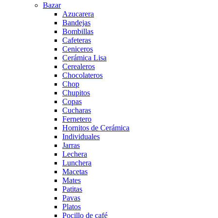
Bazar
Azucarera
Bandejas
Bombillas
Cafeteras
Ceniceros
Cerámica Lisa
Cerealeros
Chocolateros
Chop
Chupitos
Copas
Cucharas
Fernetero
Hornitos de Cerámica
Individuales
Jarras
Lechera
Lunchera
Macetas
Mates
Patitas
Pavas
Platos
Pocillo de café