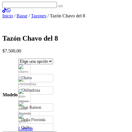
Inicio
/
Bazar
/
Tazones
/ Tazón Chavo del 8
Tazón Chavo del 8
$
7.500
,
00
Chavo
Chilindrina
Modelo
Don Ramon
Doña Florinda
Quiko
Limpiar