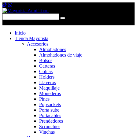
0 items
-
$0,00
0
Inicio
Tienda Mayorista
Accesorios
Almohadones
Almohadones de viaje
Bolsos
Carteras
Colitas
Holders
Llaveros
Maquillaje
Monederos
Pines
Popsockets
Porta sube
Portacables
Prendedores
Scrunchies
Vinchas