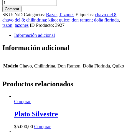
Tazón
Chavo
Comprar
del
SKU:
N/D
Categorías:
Bazar
,
Tazones
Etiquetas:
chavo del 8
,
8
chavo del 8; chilindrina; kiko; quico; don ramon; doña florinda
,
cantidad
tazon
,
tazones
ID Producto:
3927
Información adicional
Información adicional
Modelo
Chavo, Chilindrina, Don Ramon, Doña Florinda, Quiko
Productos relacionados
Comprar
Plato Silvestre
$
5.000
,
00
Comprar