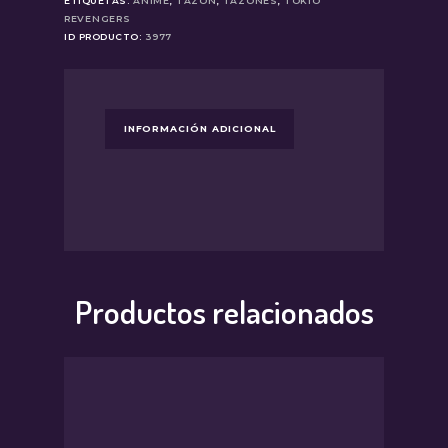
ETIQUETAS:
ANIME
,
TAZON
,
TAZONES
,
TOKIO
REVENGERS
ID PRODUCTO:
3977
INFORMACIÓN ADICIONAL
Productos relacionados