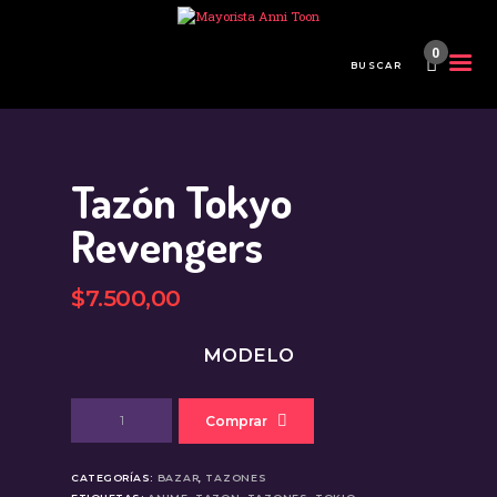
0
INICIO
TIENDA MAYORISTA
Tazón Tokyo
NOVEDADES
¿CÓMO COMPRAR?
Revengers
CONTACTO
$
7.500
,
00
MODELO
Tazón
Comprar
Tokyo
Revengers
cantidad
CATEGORÍAS:
BAZAR
,
TAZONES