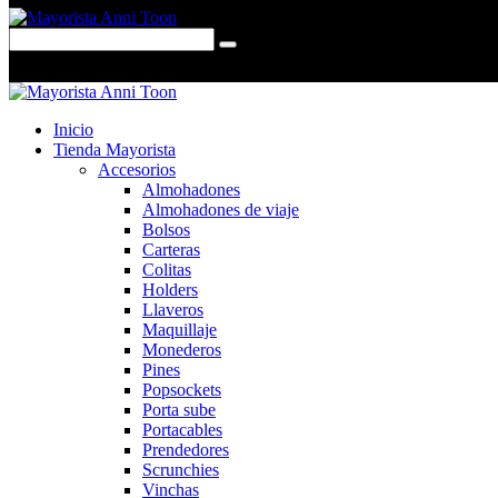
0 items
-
$0,00
0
Inicio
Tienda Mayorista
Accesorios
Almohadones
Almohadones de viaje
Bolsos
Carteras
Colitas
Holders
Llaveros
Maquillaje
Monederos
Pines
Popsockets
Porta sube
Portacables
Prendedores
Scrunchies
Vinchas