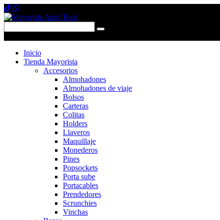
0 items
-
$0,00
0
Inicio
Tienda Mayorista
Accesorios
Almohadones
Almohadones de viaje
Bolsos
Carteras
Colitas
Holders
Llaveros
Maquillaje
Monederos
Pines
Popsockets
Porta sube
Portacables
Prendedores
Scrunchies
Vinchas