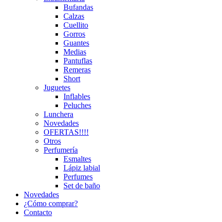
Bufandas
Calzas
Cuellito
Gorros
Guantes
Medias
Pantuflas
Remeras
Short
Juguetes
Inflables
Peluches
Lunchera
Novedades
OFERTAS!!!!
Otros
Perfumería
Esmaltes
Lápiz labial
Perfumes
Set de baño
Novedades
¿Cómo comprar?
Contacto