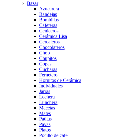
Bazar
Azucarera
Bandejas
Bombillas
Cafeteras
Ceniceros
Cerámica Lisa
Cerealeros
Chocolateros
Chop
Chupitos
Copas
Cucharas
Fernetero
Hornitos de Cerámica
Individuales
Jarras
Lechera
Lunchera
Macetas
Mates
Patitas
Pavas
Platos
Pocillo de café