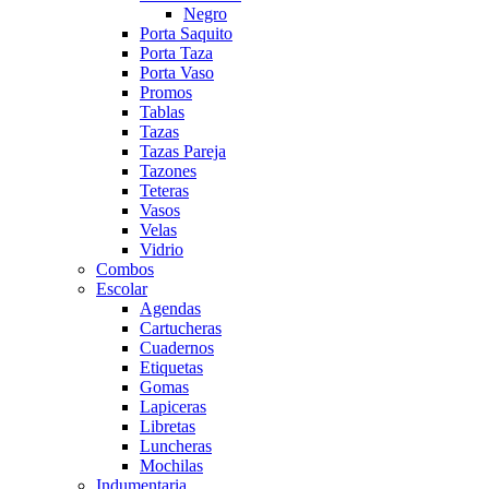
Negro
Porta Saquito
Porta Taza
Porta Vaso
Promos
Tablas
Tazas
Tazas Pareja
Tazones
Teteras
Vasos
Velas
Vidrio
Combos
Escolar
Agendas
Cartucheras
Cuadernos
Etiquetas
Gomas
Lapiceras
Libretas
Luncheras
Mochilas
Indumentaria