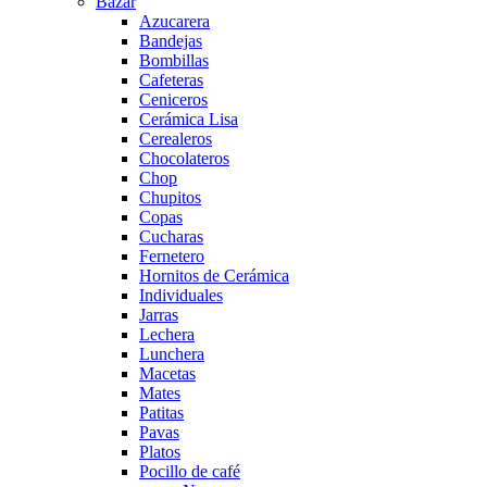
Bazar
Azucarera
Bandejas
Bombillas
Cafeteras
Ceniceros
Cerámica Lisa
Cerealeros
Chocolateros
Chop
Chupitos
Copas
Cucharas
Fernetero
Hornitos de Cerámica
Individuales
Jarras
Lechera
Lunchera
Macetas
Mates
Patitas
Pavas
Platos
Pocillo de café