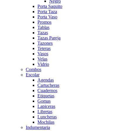
Negro
Porta Saquito
Porta Taza
Porta Vaso
Promos
Tablas
Tazas
Tazas Pareja
Tazones
Teteras
Vasos
Velas
Vidrio
Combos
Escolar
Agendas
Cartucheras
Cuadernos
Etiquetas
Gomas
Lapiceras
Libretas
Luncheras
Mochilas
Indumentaria