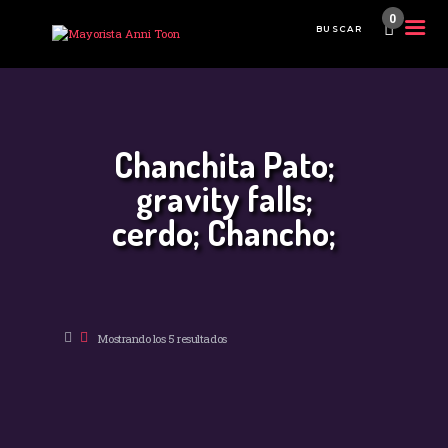
0
INICIO
TIENDA MAYORISTA
Chanchita Pato;
NOVEDADES
gravity falls;
¿CÓMO COMPRAR?
cerdo; Chancho;
CONTACTO
Mostrando los 5 resultados