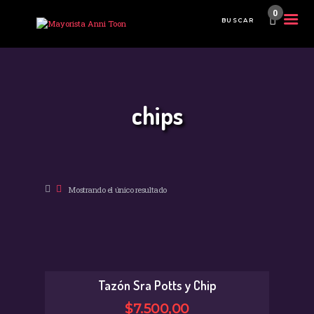
0
INICIO
TIENDA MAYORISTA
chips
NOVEDADES
¿CÓMO COMPRAR?
CONTACTO
Mostrando el único resultado
Tazón Sra Potts y Chip
$
7.500
,
00