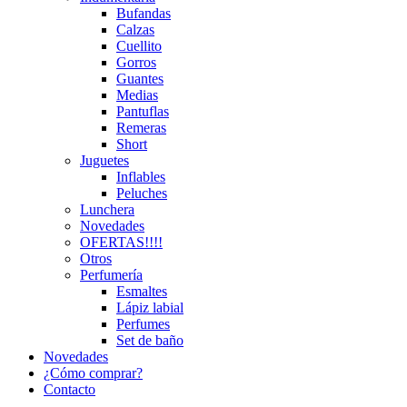
Bufandas
Calzas
Cuellito
Gorros
Guantes
Medias
Pantuflas
Remeras
Short
Juguetes
Inflables
Peluches
Lunchera
Novedades
OFERTAS!!!!
Otros
Perfumería
Esmaltes
Lápiz labial
Perfumes
Set de baño
Novedades
¿Cómo comprar?
Contacto