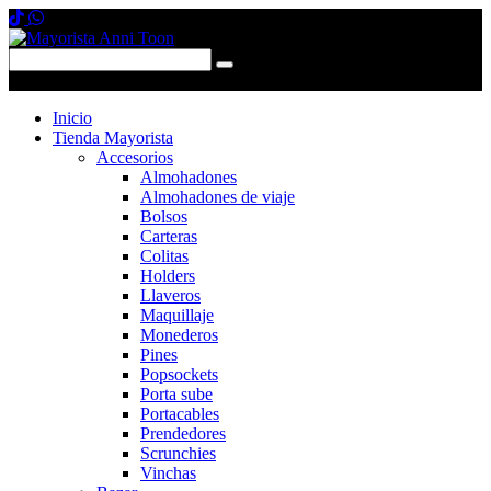
0 items
-
$0,00
0
Inicio
Tienda Mayorista
Accesorios
Almohadones
Almohadones de viaje
Bolsos
Carteras
Colitas
Holders
Llaveros
Maquillaje
Monederos
Pines
Popsockets
Porta sube
Portacables
Prendedores
Scrunchies
Vinchas