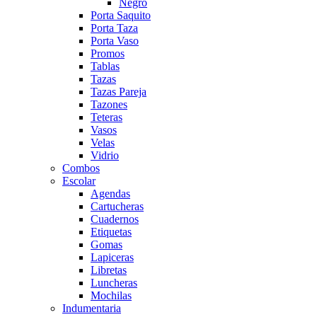
Negro
Porta Saquito
Porta Taza
Porta Vaso
Promos
Tablas
Tazas
Tazas Pareja
Tazones
Teteras
Vasos
Velas
Vidrio
Combos
Escolar
Agendas
Cartucheras
Cuadernos
Etiquetas
Gomas
Lapiceras
Libretas
Luncheras
Mochilas
Indumentaria