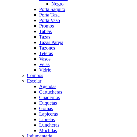
Negro
Porta Saquito
Porta Taza
Porta Vaso
Promos
Tablas
Tazas
Tazas Pareja
Tazones
Teteras
Vasos
Velas
Vidrio
Combos
Escolar
Agendas
Cartucheras
Cuadernos
Etiquetas
Gomas
Lapiceras
Libretas
Luncheras
Mochilas
Indumentaria