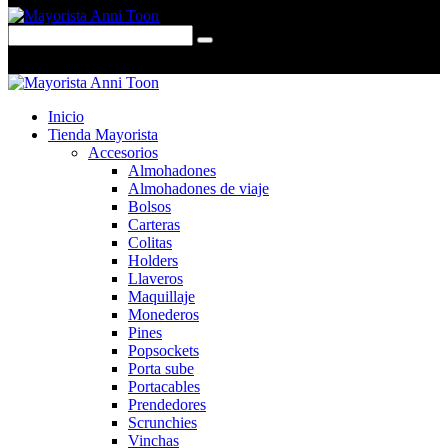
0 items
-
$0,00
0
Inicio
Tienda Mayorista
Accesorios
Almohadones
Almohadones de viaje
Bolsos
Carteras
Colitas
Holders
Llaveros
Maquillaje
Monederos
Pines
Popsockets
Porta sube
Portacables
Prendedores
Scrunchies
Vinchas