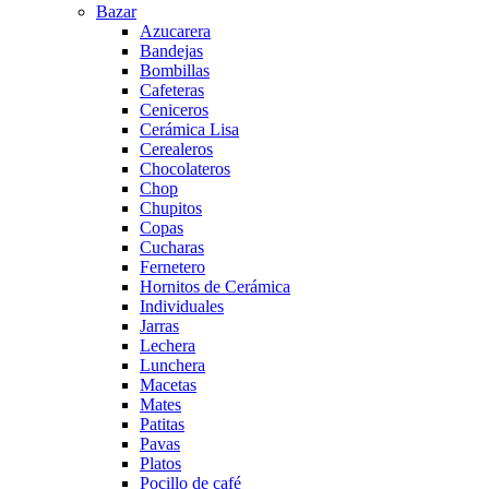
Bazar
Azucarera
Bandejas
Bombillas
Cafeteras
Ceniceros
Cerámica Lisa
Cerealeros
Chocolateros
Chop
Chupitos
Copas
Cucharas
Fernetero
Hornitos de Cerámica
Individuales
Jarras
Lechera
Lunchera
Macetas
Mates
Patitas
Pavas
Platos
Pocillo de café