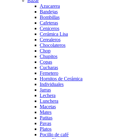
Bazar
Azucarera
Bandejas
Bombillas
Cafeteras
Ceniceros
Cerámica Lisa
Cerealeros
Chocolateros
Chop
Chupitos
Copas
Cucharas
Fernetero
Hornitos de Cerámica
Individuales
Jarras
Lechera
Lunchera
Macetas
Mates
Patitas
Pavas
Platos
Pocillo de café