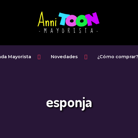
INICIO
TIENDA
MAYORISTA
NOVEDADES
nda Mayorista
Novedades
¿Cómo comprar
¿CÓMO
COMPRAR?
CONTACTO
esponja