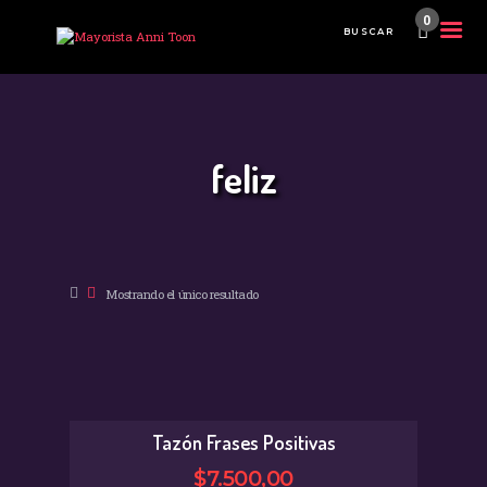
0
INICIO
TIENDA MAYORISTA
feliz
NOVEDADES
¿CÓMO COMPRAR?
CONTACTO
Mostrando el único resultado
Tazón Frases Positivas
$
7.500
,
00