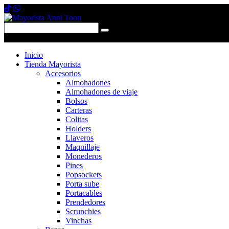
0 items
-
$0,00
0
Inicio
Tienda Mayorista
Accesorios
Almohadones
Almohadones de viaje
Bolsos
Carteras
Colitas
Holders
Llaveros
Maquillaje
Monederos
Pines
Popsockets
Porta sube
Portacables
Prendedores
Scrunchies
Vinchas