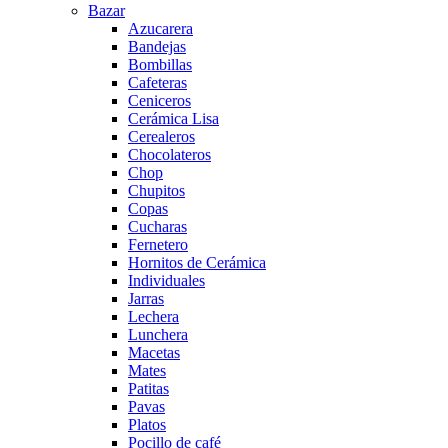
Bazar
Azucarera
Bandejas
Bombillas
Cafeteras
Ceniceros
Cerámica Lisa
Cerealeros
Chocolateros
Chop
Chupitos
Copas
Cucharas
Fernetero
Hornitos de Cerámica
Individuales
Jarras
Lechera
Lunchera
Macetas
Mates
Patitas
Pavas
Platos
Pocillo de café