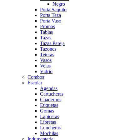
Negro
Porta Saquito
Porta Taza
Porta Vaso
Promos
Tablas
Tazas
Tazas Pareja
Tazones
Teteras
Vasos
Velas
Vidrio
Combos
Escolar
Agendas
Cartucheras
Cuadernos
Etiquetas
Gomas
Lapiceras
Libretas
Luncheras
Mochilas
Indumentaria