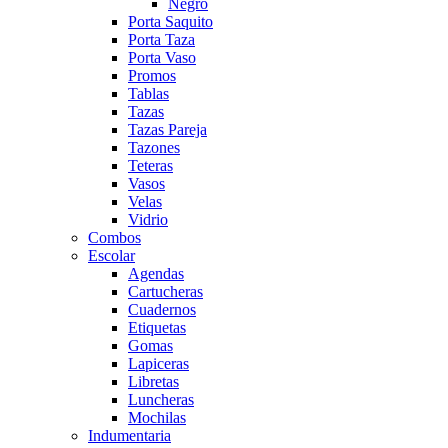
Negro
Porta Saquito
Porta Taza
Porta Vaso
Promos
Tablas
Tazas
Tazas Pareja
Tazones
Teteras
Vasos
Velas
Vidrio
Combos
Escolar
Agendas
Cartucheras
Cuadernos
Etiquetas
Gomas
Lapiceras
Libretas
Luncheras
Mochilas
Indumentaria