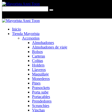
0 items
-
$0,00
0
Inicio
Tienda Mayorista
Accesorios
Almohadones
Almohadones de viaje
Bolsos
Carteras
Colitas
Holders
Llaveros
Maquillaje
Monederos
Pines
Popsockets
Porta sube
Portacables
Prendedores
Scrunchies
Vinchas