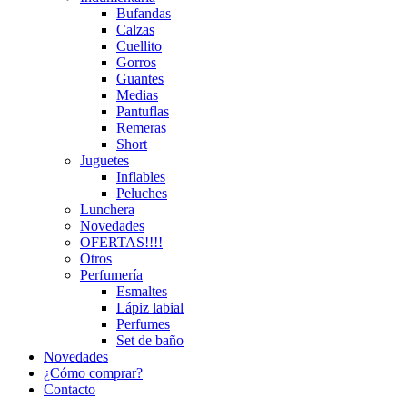
Bufandas
Calzas
Cuellito
Gorros
Guantes
Medias
Pantuflas
Remeras
Short
Juguetes
Inflables
Peluches
Lunchera
Novedades
OFERTAS!!!!
Otros
Perfumería
Esmaltes
Lápiz labial
Perfumes
Set de baño
Novedades
¿Cómo comprar?
Contacto