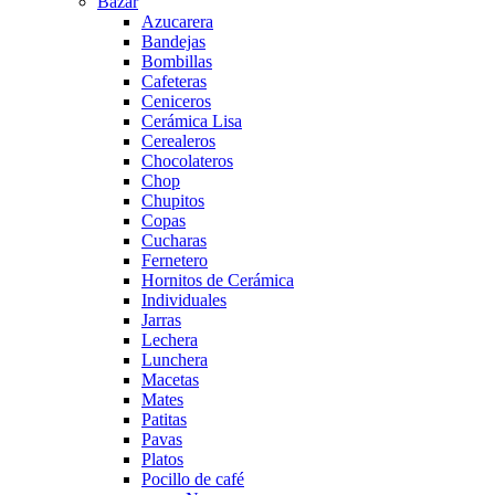
Bazar
Azucarera
Bandejas
Bombillas
Cafeteras
Ceniceros
Cerámica Lisa
Cerealeros
Chocolateros
Chop
Chupitos
Copas
Cucharas
Fernetero
Hornitos de Cerámica
Individuales
Jarras
Lechera
Lunchera
Macetas
Mates
Patitas
Pavas
Platos
Pocillo de café