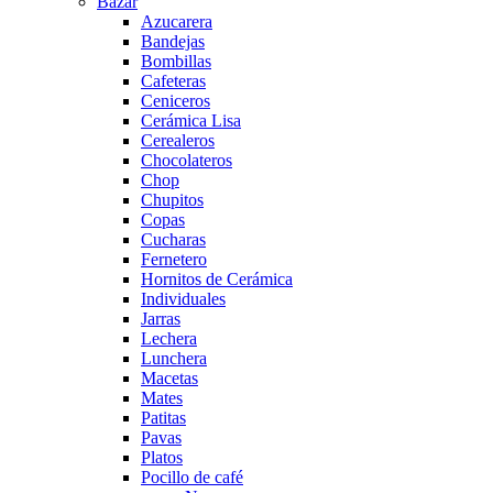
Bazar
Azucarera
Bandejas
Bombillas
Cafeteras
Ceniceros
Cerámica Lisa
Cerealeros
Chocolateros
Chop
Chupitos
Copas
Cucharas
Fernetero
Hornitos de Cerámica
Individuales
Jarras
Lechera
Lunchera
Macetas
Mates
Patitas
Pavas
Platos
Pocillo de café