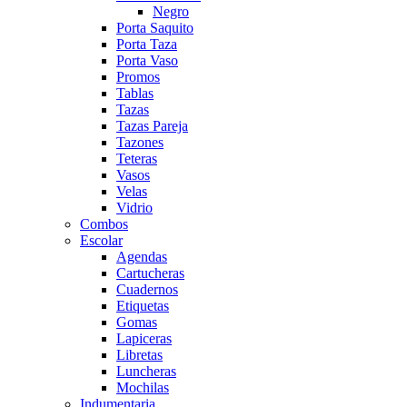
Negro
Porta Saquito
Porta Taza
Porta Vaso
Promos
Tablas
Tazas
Tazas Pareja
Tazones
Teteras
Vasos
Velas
Vidrio
Combos
Escolar
Agendas
Cartucheras
Cuadernos
Etiquetas
Gomas
Lapiceras
Libretas
Luncheras
Mochilas
Indumentaria