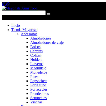
0 items
-
$0,00
0
Inicio
Tienda Mayorista
Accesorios
Almohadones
Almohadones de viaje
Bolsos
Carteras
Colitas
Holders
Llaveros
Maquillaje
Monederos
Pines
Popsockets
Porta sube
Portacables
Prendedores
Scrunchies
Vinchas