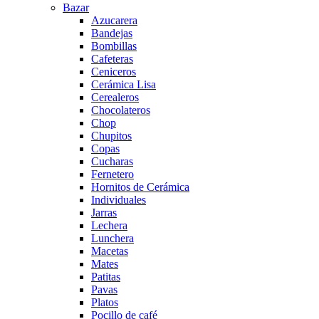
Bazar
Azucarera
Bandejas
Bombillas
Cafeteras
Ceniceros
Cerámica Lisa
Cerealeros
Chocolateros
Chop
Chupitos
Copas
Cucharas
Fernetero
Hornitos de Cerámica
Individuales
Jarras
Lechera
Lunchera
Macetas
Mates
Patitas
Pavas
Platos
Pocillo de café