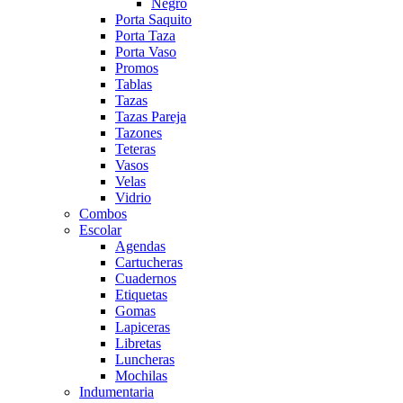
Negro
Porta Saquito
Porta Taza
Porta Vaso
Promos
Tablas
Tazas
Tazas Pareja
Tazones
Teteras
Vasos
Velas
Vidrio
Combos
Escolar
Agendas
Cartucheras
Cuadernos
Etiquetas
Gomas
Lapiceras
Libretas
Luncheras
Mochilas
Indumentaria