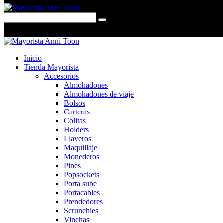
0 items
-
$0,00
0
Inicio
Tienda Mayorista
Accesorios
Almohadones
Almohadones de viaje
Bolsos
Carteras
Colitas
Holders
Llaveros
Maquillaje
Monederos
Pines
Popsockets
Porta sube
Portacables
Prendedores
Scrunchies
Vinchas