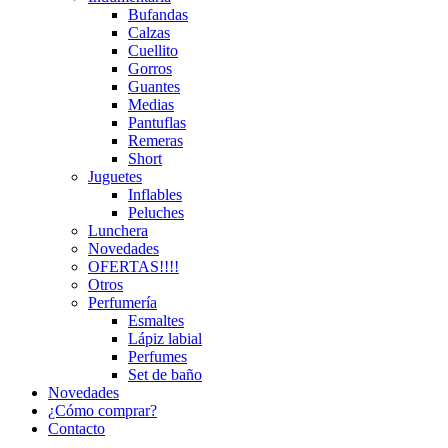
Bufandas
Calzas
Cuellito
Gorros
Guantes
Medias
Pantuflas
Remeras
Short
Juguetes
Inflables
Peluches
Lunchera
Novedades
OFERTAS!!!!
Otros
Perfumería
Esmaltes
Lápiz labial
Perfumes
Set de baño
Novedades
¿Cómo comprar?
Contacto