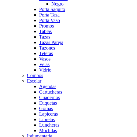
Negro
Porta Saquito
Porta Taza
Porta Vaso
Promos
Tablas
Tazas
Tazas Pareja
Tazones
Teteras
Vasos
Velas
Vidrio
Combos
Escolar
Agendas
Cartucheras
Cuadernos
Etiquetas
Gomas
Lapiceras
Libretas
Luncheras
Mochilas
Indumentaria