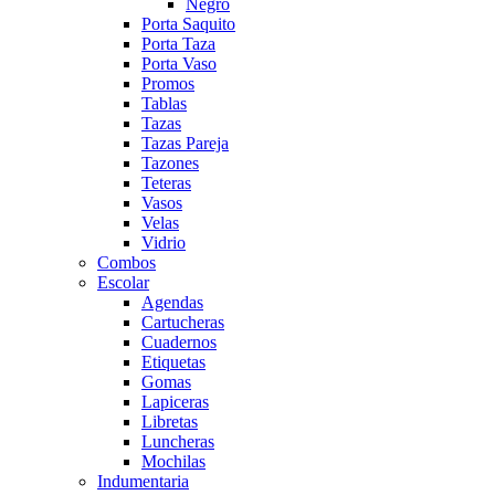
Negro
Porta Saquito
Porta Taza
Porta Vaso
Promos
Tablas
Tazas
Tazas Pareja
Tazones
Teteras
Vasos
Velas
Vidrio
Combos
Escolar
Agendas
Cartucheras
Cuadernos
Etiquetas
Gomas
Lapiceras
Libretas
Luncheras
Mochilas
Indumentaria