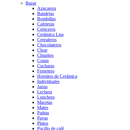
Bazar
Azucarera
Bandejas
Bombillas
Cafeteras
Ceniceros
Cerámica Lisa
Cerealeros
Chocolateros
Chop
Chupitos
Copas
Cucharas
Fernetero
Hornitos de Cerámica
Individuales
Jarras
Lechera
Lunchera
Macetas
Mates
Patitas
Pavas
Platos
Pocillo de café