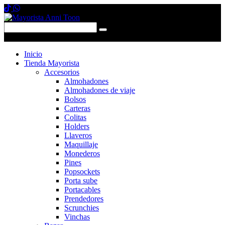
0 items
-
$0,00
0
Inicio
Tienda Mayorista
Accesorios
Almohadones
Almohadones de viaje
Bolsos
Carteras
Colitas
Holders
Llaveros
Maquillaje
Monederos
Pines
Popsockets
Porta sube
Portacables
Prendedores
Scrunchies
Vinchas