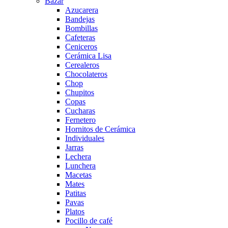
Bazar
Azucarera
Bandejas
Bombillas
Cafeteras
Ceniceros
Cerámica Lisa
Cerealeros
Chocolateros
Chop
Chupitos
Copas
Cucharas
Fernetero
Hornitos de Cerámica
Individuales
Jarras
Lechera
Lunchera
Macetas
Mates
Patitas
Pavas
Platos
Pocillo de café