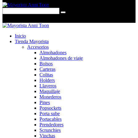
0 items
-
$0,00
0
Inicio
Tienda Mayorista
Accesorios
Almohadones
Almohadones de viaje
Bolsos
Carteras
Colitas
Holders
Llaveros
Maquillaje
Monederos
Pines
Popsockets
Porta sube
Portacables
Prendedores
Scrunchies
Vinchas