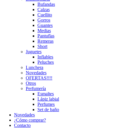
Bufandas
Calzas
Cuellito
Gorros
Guantes
Medias
Pantuflas
Remeras
Short
Juguetes
Inflables
Peluches
Lunchera
Novedades
OFERTAS!!!!
Otros
Perfumería
Esmaltes
Lápiz labial
Perfumes
Set de baño
Novedades
¿Cómo comprar?
Contacto