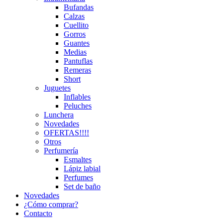
Bufandas
Calzas
Cuellito
Gorros
Guantes
Medias
Pantuflas
Remeras
Short
Juguetes
Inflables
Peluches
Lunchera
Novedades
OFERTAS!!!!
Otros
Perfumería
Esmaltes
Lápiz labial
Perfumes
Set de baño
Novedades
¿Cómo comprar?
Contacto