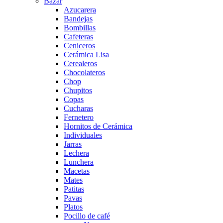
Bazar
Azucarera
Bandejas
Bombillas
Cafeteras
Ceniceros
Cerámica Lisa
Cerealeros
Chocolateros
Chop
Chupitos
Copas
Cucharas
Fernetero
Hornitos de Cerámica
Individuales
Jarras
Lechera
Lunchera
Macetas
Mates
Patitas
Pavas
Platos
Pocillo de café