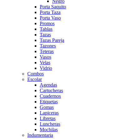
Negro
Porta Saquito
Porta Taza
Porta Vaso
Promos
Tablas
Tazas
Tazas Pareja
Tazones
Teteras
Vasos
Velas
Vidrio
Combos
Escolar
Agendas
Cartucheras
Cuadernos
Etiquetas
Gomas
Lapiceras
Libretas
Luncheras
Mochilas
Indumentaria