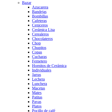
Bazar
Azucarera
Bandejas
Bombillas
Cafeteras
Ceniceros
Cerámica Lisa
Cerealeros
Chocolateros
Chop
Chupitos
Copas
Cucharas
Fernetero
Hornitos de Cerámica
Individuales
Jarras
Lechera
Lunchera
Macetas
Mates
Patitas
Pavas
Platos
Pocillo de café