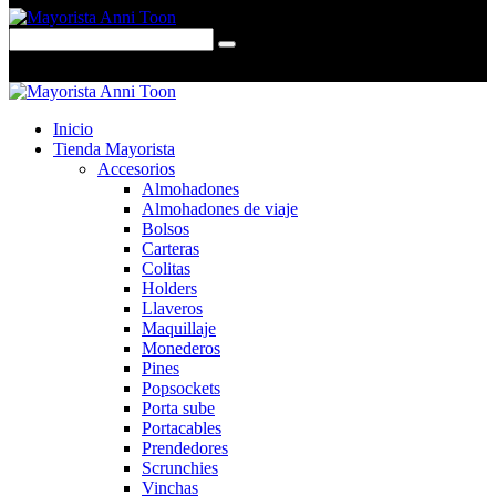
0 items
-
$0,00
0
Inicio
Tienda Mayorista
Accesorios
Almohadones
Almohadones de viaje
Bolsos
Carteras
Colitas
Holders
Llaveros
Maquillaje
Monederos
Pines
Popsockets
Porta sube
Portacables
Prendedores
Scrunchies
Vinchas