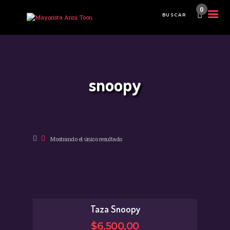
0
INICIO
TIENDA MAYORISTA
snoopy
NOVEDADES
¿CÓMO COMPRAR?
CONTACTO
Mostrando el único resultado
Taza Snoopy
$
6.500
,
00