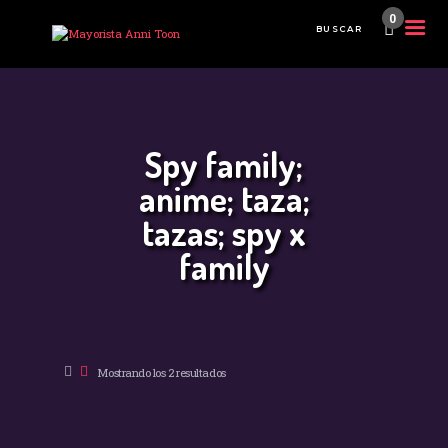
0
INICIO
TIENDA MAYORISTA
Spy family;
NOVEDADES
anime; taza;
¿CÓMO COMPRAR?
tazas; spy x
CONTACTO
family
Mostrando los 2 resultados