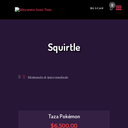
0
INICIO
TIENDA MAYORISTA
Squirtle
NOVEDADES
¿CÓMO COMPRAR?
CONTACTO
Mostrando el único resultado
Taza Pokémon
$
6.500
,
00