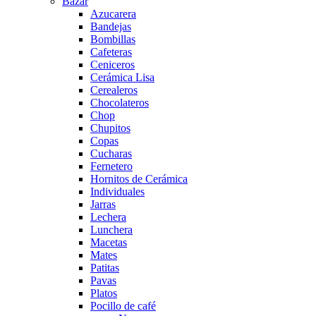
Bazar
Azucarera
Bandejas
Bombillas
Cafeteras
Ceniceros
Cerámica Lisa
Cerealeros
Chocolateros
Chop
Chupitos
Copas
Cucharas
Fernetero
Hornitos de Cerámica
Individuales
Jarras
Lechera
Lunchera
Macetas
Mates
Patitas
Pavas
Platos
Pocillo de café