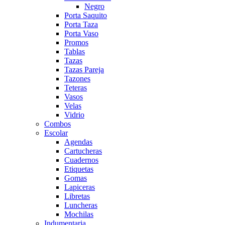
Negro
Porta Saquito
Porta Taza
Porta Vaso
Promos
Tablas
Tazas
Tazas Pareja
Tazones
Teteras
Vasos
Velas
Vidrio
Combos
Escolar
Agendas
Cartucheras
Cuadernos
Etiquetas
Gomas
Lapiceras
Libretas
Luncheras
Mochilas
Indumentaria