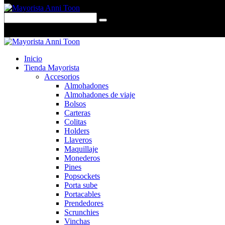
0 items
-
$0,00
0
Inicio
Tienda Mayorista
Accesorios
Almohadones
Almohadones de viaje
Bolsos
Carteras
Colitas
Holders
Llaveros
Maquillaje
Monederos
Pines
Popsockets
Porta sube
Portacables
Prendedores
Scrunchies
Vinchas