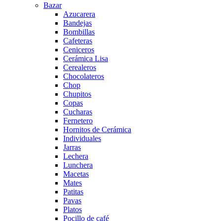
Bazar
Azucarera
Bandejas
Bombillas
Cafeteras
Ceniceros
Cerámica Lisa
Cerealeros
Chocolateros
Chop
Chupitos
Copas
Cucharas
Fernetero
Hornitos de Cerámica
Individuales
Jarras
Lechera
Lunchera
Macetas
Mates
Patitas
Pavas
Platos
Pocillo de café