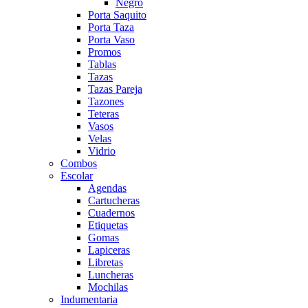
Negro
Porta Saquito
Porta Taza
Porta Vaso
Promos
Tablas
Tazas
Tazas Pareja
Tazones
Teteras
Vasos
Velas
Vidrio
Combos
Escolar
Agendas
Cartucheras
Cuadernos
Etiquetas
Gomas
Lapiceras
Libretas
Luncheras
Mochilas
Indumentaria