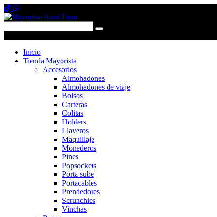
0 items
-
$0,00
0
Inicio
Tienda Mayorista
Accesorios
Almohadones
Almohadones de viaje
Bolsos
Carteras
Colitas
Holders
Llaveros
Maquillaje
Monederos
Pines
Popsockets
Porta sube
Portacables
Prendedores
Scrunchies
Vinchas