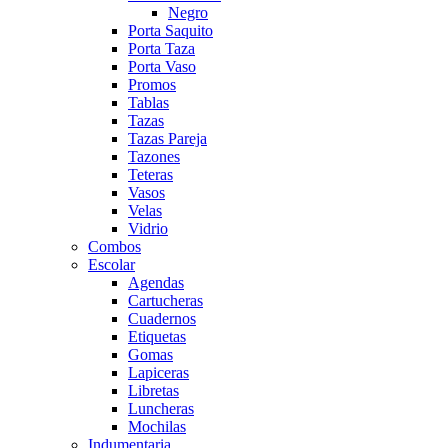
Negro
Porta Saquito
Porta Taza
Porta Vaso
Promos
Tablas
Tazas
Tazas Pareja
Tazones
Teteras
Vasos
Velas
Vidrio
Combos
Escolar
Agendas
Cartucheras
Cuadernos
Etiquetas
Gomas
Lapiceras
Libretas
Luncheras
Mochilas
Indumentaria