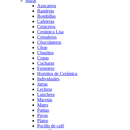
Bazar
Azucarera
Bandejas
Bombillas
Cafeteras
Ceniceros
Cerámica Lisa
Cerealeros
Chocolateros
Chop
Chupitos
Copas
Cucharas
Fernetero
Hornitos de Cerámica
Individuales
Jarras
Lechera
Lunchera
Macetas
Mates
Patitas
Pavas
Platos
Pocillo de café