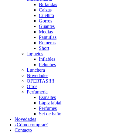
Bufandas
Calzas
Cuellito
Gorros
Guantes
Medias
Pantuflas
Remeras
Short
Juguetes
Inflables
Peluches
Lunchera
Novedades
OFERTAS!!!!
Otros
Perfumería
Esmaltes
Lápiz labial
Perfumes
Set de baño
Novedades
¿Cómo comprar?
Contacto