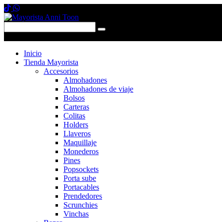
0 items
-
$0,00
0
Inicio
Tienda Mayorista
Accesorios
Almohadones
Almohadones de viaje
Bolsos
Carteras
Colitas
Holders
Llaveros
Maquillaje
Monederos
Pines
Popsockets
Porta sube
Portacables
Prendedores
Scrunchies
Vinchas