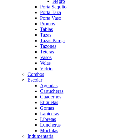
Negro
Porta Saquito
Porta Taza
Porta Vaso
Promos
Tablas
Tazas
Tazas Pareja
Tazones
Teteras
Vasos
Velas
Vidrio
Combos
Escolar
Agendas
Cartucheras
Cuadernos
Etiquetas
Gomas
Lapiceras
Libretas
Luncheras
Mochilas
Indumentaria