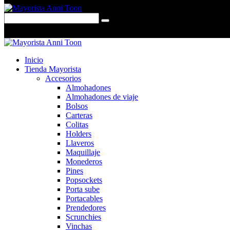
0 items
-
$0,00
0
Inicio
Tienda Mayorista
Accesorios
Almohadones
Almohadones de viaje
Bolsos
Carteras
Colitas
Holders
Llaveros
Maquillaje
Monederos
Pines
Popsockets
Porta sube
Portacables
Prendedores
Scrunchies
Vinchas