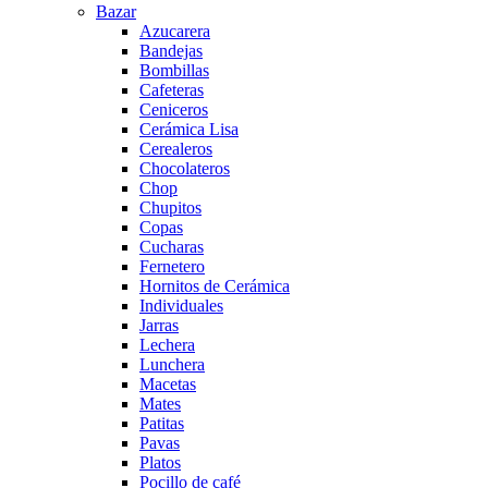
Bazar
Azucarera
Bandejas
Bombillas
Cafeteras
Ceniceros
Cerámica Lisa
Cerealeros
Chocolateros
Chop
Chupitos
Copas
Cucharas
Fernetero
Hornitos de Cerámica
Individuales
Jarras
Lechera
Lunchera
Macetas
Mates
Patitas
Pavas
Platos
Pocillo de café