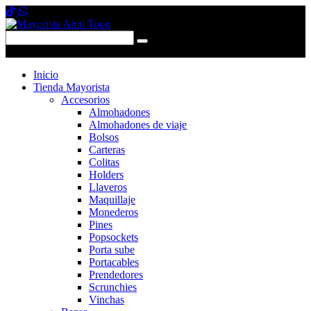
0 items
-
$0,00
0
Inicio
Tienda Mayorista
Accesorios
Almohadones
Almohadones de viaje
Bolsos
Carteras
Colitas
Holders
Llaveros
Maquillaje
Monederos
Pines
Popsockets
Porta sube
Portacables
Prendedores
Scrunchies
Vinchas