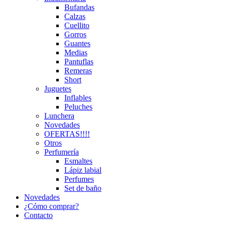
Bufandas
Calzas
Cuellito
Gorros
Guantes
Medias
Pantuflas
Remeras
Short
Juguetes
Inflables
Peluches
Lunchera
Novedades
OFERTAS!!!!
Otros
Perfumería
Esmaltes
Lápiz labial
Perfumes
Set de baño
Novedades
¿Cómo comprar?
Contacto