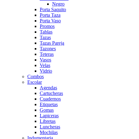
Negro
Porta Saquito
Porta Taza
Porta Vaso
Promos
Tablas
Tazas
Tazas Pareja
Tazones
Teteras
Vasos
Velas
Vidrio
Combos
Escolar
Agendas
Cartucheras
Cuadernos
Etiquetas
Gomas
Lapiceras
Libretas
Luncheras
Mochilas
Indumentaria