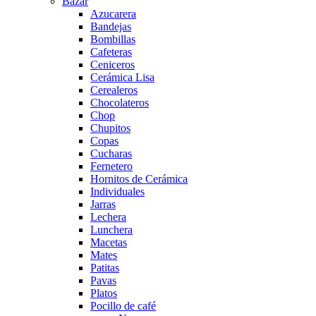
Bazar
Azucarera
Bandejas
Bombillas
Cafeteras
Ceniceros
Cerámica Lisa
Cerealeros
Chocolateros
Chop
Chupitos
Copas
Cucharas
Fernetero
Hornitos de Cerámica
Individuales
Jarras
Lechera
Lunchera
Macetas
Mates
Patitas
Pavas
Platos
Pocillo de café