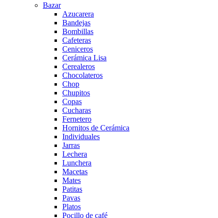
Bazar
Azucarera
Bandejas
Bombillas
Cafeteras
Ceniceros
Cerámica Lisa
Cerealeros
Chocolateros
Chop
Chupitos
Copas
Cucharas
Fernetero
Hornitos de Cerámica
Individuales
Jarras
Lechera
Lunchera
Macetas
Mates
Patitas
Pavas
Platos
Pocillo de café