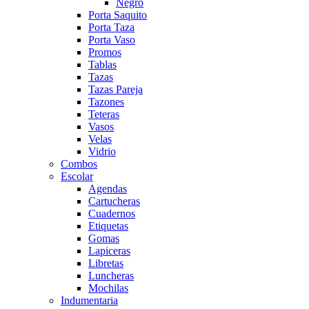
Negro
Porta Saquito
Porta Taza
Porta Vaso
Promos
Tablas
Tazas
Tazas Pareja
Tazones
Teteras
Vasos
Velas
Vidrio
Combos
Escolar
Agendas
Cartucheras
Cuadernos
Etiquetas
Gomas
Lapiceras
Libretas
Luncheras
Mochilas
Indumentaria