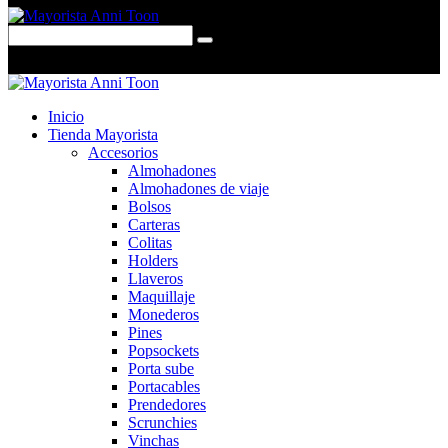
0 items
-
$0,00
0
Inicio
Tienda Mayorista
Accesorios
Almohadones
Almohadones de viaje
Bolsos
Carteras
Colitas
Holders
Llaveros
Maquillaje
Monederos
Pines
Popsockets
Porta sube
Portacables
Prendedores
Scrunchies
Vinchas