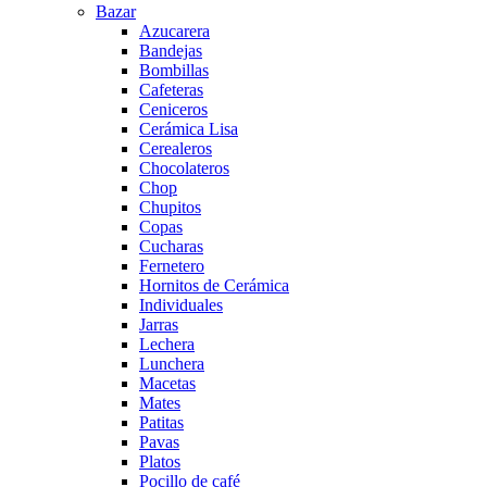
Bazar
Azucarera
Bandejas
Bombillas
Cafeteras
Ceniceros
Cerámica Lisa
Cerealeros
Chocolateros
Chop
Chupitos
Copas
Cucharas
Fernetero
Hornitos de Cerámica
Individuales
Jarras
Lechera
Lunchera
Macetas
Mates
Patitas
Pavas
Platos
Pocillo de café