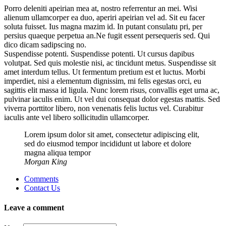
Porro deleniti apeirian mea at, nostro referrentur an mei. Wisi
alienum ullamcorper ea duo, aperiri apeirian vel ad. Sit eu facer
soluta fuisset. Ius magna mazim id. In putant consulatu pri, per
persius quaeque perpetua an.Ne fugit essent persequeris sed. Qui
dico dicam sadipscing no.
Suspendisse potenti. Suspendisse potenti. Ut cursus dapibus
volutpat. Sed quis molestie nisi, ac tincidunt metus. Suspendisse sit
amet interdum tellus. Ut fermentum pretium est et luctus. Morbi
imperdiet, nisi a elementum dignissim, mi felis egestas orci, eu
sagittis elit massa id ligula. Nunc lorem risus, convallis eget urna ac,
pulvinar iaculis enim. Ut vel dui consequat dolor egestas mattis. Sed
viverra porttitor libero, non venenatis felis luctus vel. Curabitur
iaculis ante vel libero sollicitudin ullamcorper.
Lorem ipsum dolor sit amet, consectetur adipiscing elit,
sed do eiusmod tempor incididunt ut labore et dolore
magna aliqua tempor
Morgan King
Comments
Contact Us
Leave a comment