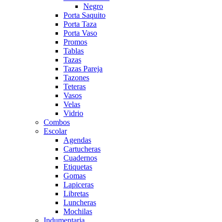
Negro
Porta Saquito
Porta Taza
Porta Vaso
Promos
Tablas
Tazas
Tazas Pareja
Tazones
Teteras
Vasos
Velas
Vidrio
Combos
Escolar
Agendas
Cartucheras
Cuadernos
Etiquetas
Gomas
Lapiceras
Libretas
Luncheras
Mochilas
Indumentaria