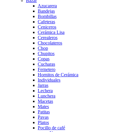
Bazar
Azucarera
Bandejas
Bombillas
Cafeteras
Ceniceros
Cerámica Lisa
Cerealeros
Chocolateros
Chop
Chupitos
Copas
Cucharas
Fernetero
Hornitos de Cerámica
Individuales
Jarras
Lechera
Lunchera
Macetas
Mates
Patitas
Pavas
Platos
Pocillo de café