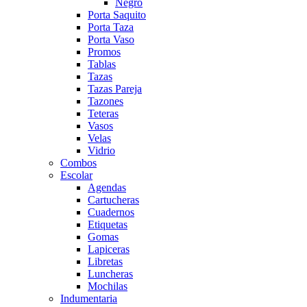
Negro
Porta Saquito
Porta Taza
Porta Vaso
Promos
Tablas
Tazas
Tazas Pareja
Tazones
Teteras
Vasos
Velas
Vidrio
Combos
Escolar
Agendas
Cartucheras
Cuadernos
Etiquetas
Gomas
Lapiceras
Libretas
Luncheras
Mochilas
Indumentaria