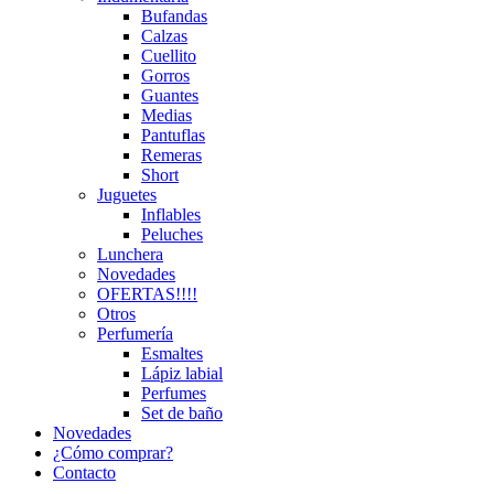
Bufandas
Calzas
Cuellito
Gorros
Guantes
Medias
Pantuflas
Remeras
Short
Juguetes
Inflables
Peluches
Lunchera
Novedades
OFERTAS!!!!
Otros
Perfumería
Esmaltes
Lápiz labial
Perfumes
Set de baño
Novedades
¿Cómo comprar?
Contacto