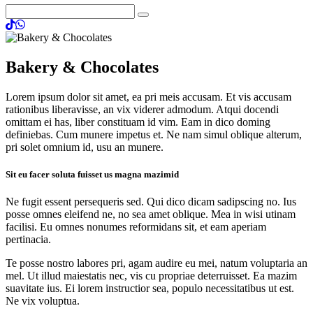
Bakery & Chocolates
Lorem ipsum dolor sit amet, ea pri meis accusam. Et vis accusam
rationibus liberavisse, an vix viderer admodum. Atqui docendi
omittam ei has, liber constituam id vim. Eam in dico doming
definiebas. Cum munere impetus et. Ne nam simul oblique alterum,
pri solet omnium id, usu an munere.
Sit eu facer soluta fuisset us magna mazimid
Ne fugit essent persequeris sed. Qui dico dicam sadipscing no. Ius
posse omnes eleifend ne, no sea amet oblique. Mea in wisi utinam
facilisi. Eu omnes nonumes reformidans sit, et eam aperiam
pertinacia.
Te posse nostro labores pri, agam audire eu mei, natum voluptaria an
mel. Ut illud maiestatis nec, vis cu propriae deterruisset. Ea mazim
suavitate ius. Ei lorem instructior sea, populo necessitatibus ut est.
Ne vix voluptua.