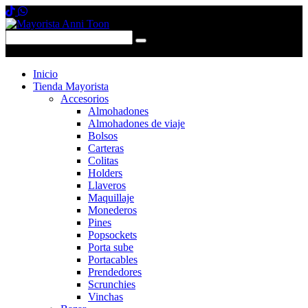
0 items
-
$0,00
0
Inicio
Tienda Mayorista
Accesorios
Almohadones
Almohadones de viaje
Bolsos
Carteras
Colitas
Holders
Llaveros
Maquillaje
Monederos
Pines
Popsockets
Porta sube
Portacables
Prendedores
Scrunchies
Vinchas