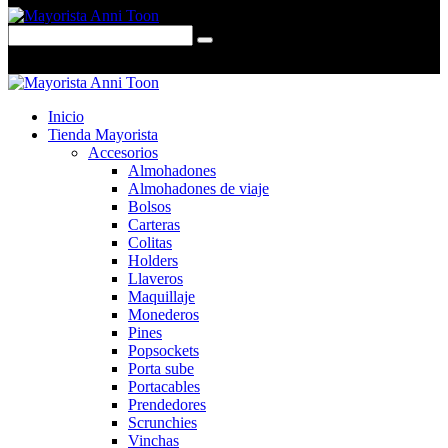
0 items
-
$0,00
0
Inicio
Tienda Mayorista
Accesorios
Almohadones
Almohadones de viaje
Bolsos
Carteras
Colitas
Holders
Llaveros
Maquillaje
Monederos
Pines
Popsockets
Porta sube
Portacables
Prendedores
Scrunchies
Vinchas