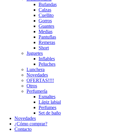
Bufandas
Calzas
Cuellito
Gorros
Guantes
Medias
Pantuflas
Remeras
Short
Juguetes
Inflables
Peluches
Lunchera
Novedades
OFERTAS!!!!
Otros
Perfumería
Esmaltes
Lápiz labial
Perfumes
Set de baño
Novedades
¿Cómo comprar?
Contacto