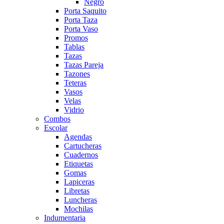
Negro
Porta Saquito
Porta Taza
Porta Vaso
Promos
Tablas
Tazas
Tazas Pareja
Tazones
Teteras
Vasos
Velas
Vidrio
Combos
Escolar
Agendas
Cartucheras
Cuadernos
Etiquetas
Gomas
Lapiceras
Libretas
Luncheras
Mochilas
Indumentaria