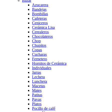
Bazar
Azucarera
Bandejas
Bombillas
Cafeteras
Ceniceros
Cerámica Lisa
Cerealeros
Chocolateros
Chop
Chupitos
Copas
Cucharas
Fernetero
Hornitos de Cerámica
Individuales
Jarras
Lechera
Lunchera
Macetas
Mates
Patitas
Pavas
Platos
Pocillo de café