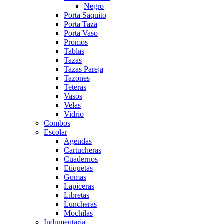
Negro
Porta Saquito
Porta Taza
Porta Vaso
Promos
Tablas
Tazas
Tazas Pareja
Tazones
Teteras
Vasos
Velas
Vidrio
Combos
Escolar
Agendas
Cartucheras
Cuadernos
Etiquetas
Gomas
Lapiceras
Libretas
Luncheras
Mochilas
Indumentaria