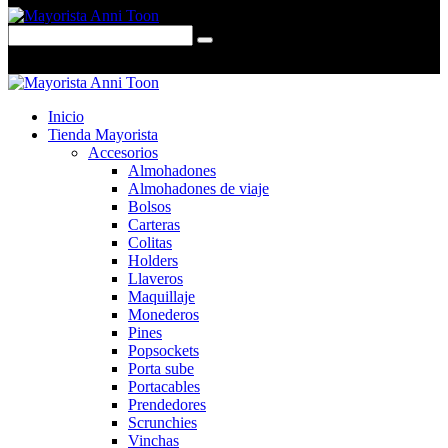
0 items
-
$0,00
0
Inicio
Tienda Mayorista
Accesorios
Almohadones
Almohadones de viaje
Bolsos
Carteras
Colitas
Holders
Llaveros
Maquillaje
Monederos
Pines
Popsockets
Porta sube
Portacables
Prendedores
Scrunchies
Vinchas