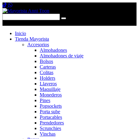
0 items
-
$0,00
0
Inicio
Tienda Mayorista
Accesorios
Almohadones
Almohadones de viaje
Bolsos
Carteras
Colitas
Holders
Llaveros
Maquillaje
Monederos
Pines
Popsockets
Porta sube
Portacables
Prendedores
Scrunchies
Vinchas