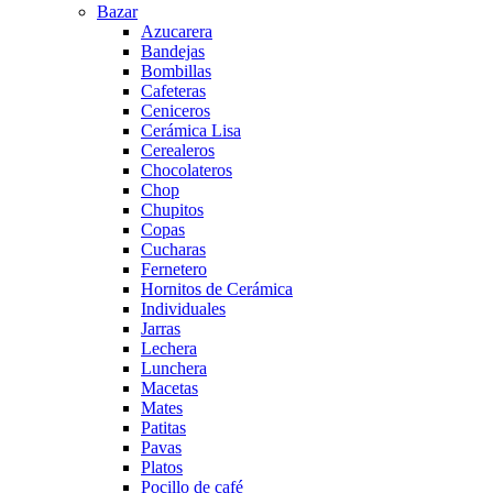
Bazar
Azucarera
Bandejas
Bombillas
Cafeteras
Ceniceros
Cerámica Lisa
Cerealeros
Chocolateros
Chop
Chupitos
Copas
Cucharas
Fernetero
Hornitos de Cerámica
Individuales
Jarras
Lechera
Lunchera
Macetas
Mates
Patitas
Pavas
Platos
Pocillo de café