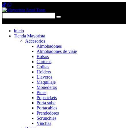
0 items
-
$0,00
0
Inicio
Tienda Mayorista
Accesorios
Almohadones
Almohadones de viaje
Bolsos
Carteras
Colitas
Holders
Llaveros
Maquillaje
Monederos
Pines
Popsockets
Porta sube
Portacables
Prendedores
Scrunchies
Vinchas