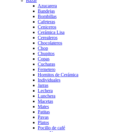
Bazar
Azucarera
Bandejas
Bombillas
Cafeteras
Ceniceros
Cerámica Lisa
Cerealeros
Chocolateros
Chop
Chupitos
Copas
Cucharas
Fernetero
Hornitos de Cerámica
Individuales
Jarras
Lechera
Lunchera
Macetas
Mates
Patitas
Pavas
Platos
Pocillo de café