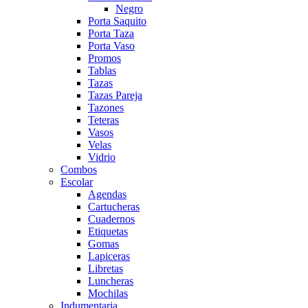
Negro
Porta Saquito
Porta Taza
Porta Vaso
Promos
Tablas
Tazas
Tazas Pareja
Tazones
Teteras
Vasos
Velas
Vidrio
Combos
Escolar
Agendas
Cartucheras
Cuadernos
Etiquetas
Gomas
Lapiceras
Libretas
Luncheras
Mochilas
Indumentaria