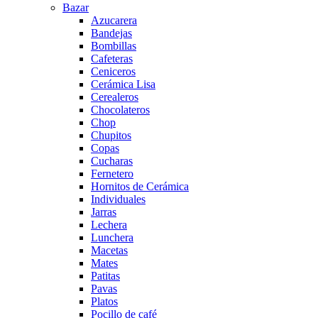
Bazar
Azucarera
Bandejas
Bombillas
Cafeteras
Ceniceros
Cerámica Lisa
Cerealeros
Chocolateros
Chop
Chupitos
Copas
Cucharas
Fernetero
Hornitos de Cerámica
Individuales
Jarras
Lechera
Lunchera
Macetas
Mates
Patitas
Pavas
Platos
Pocillo de café