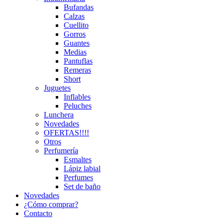
Bufandas
Calzas
Cuellito
Gorros
Guantes
Medias
Pantuflas
Remeras
Short
Juguetes
Inflables
Peluches
Lunchera
Novedades
OFERTAS!!!!
Otros
Perfumería
Esmaltes
Lápiz labial
Perfumes
Set de baño
Novedades
¿Cómo comprar?
Contacto