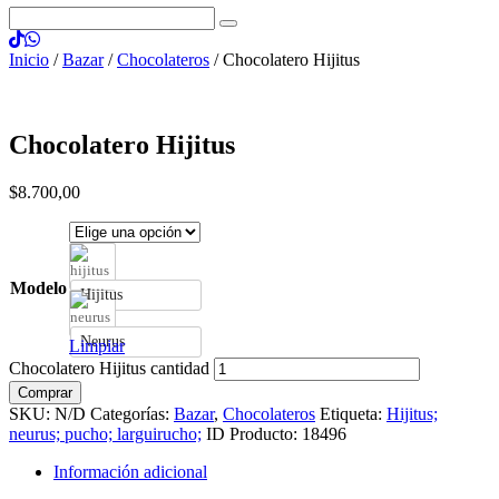
Inicio
/
Bazar
/
Chocolateros
/ Chocolatero Hijitus
Chocolatero Hijitus
$
8.700
,
00
Modelo
Hijitus
Neurus
Limpiar
Chocolatero Hijitus cantidad
Comprar
SKU:
N/D
Categorías:
Bazar
,
Chocolateros
Etiqueta:
Hijitus;
neurus; pucho; larguirucho;
ID Producto:
18496
Información adicional