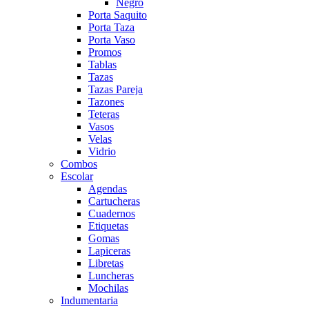
Negro
Porta Saquito
Porta Taza
Porta Vaso
Promos
Tablas
Tazas
Tazas Pareja
Tazones
Teteras
Vasos
Velas
Vidrio
Combos
Escolar
Agendas
Cartucheras
Cuadernos
Etiquetas
Gomas
Lapiceras
Libretas
Luncheras
Mochilas
Indumentaria