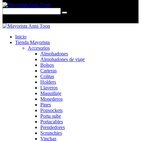
0 items
-
$0,00
0
Inicio
Tienda Mayorista
Accesorios
Almohadones
Almohadones de viaje
Bolsos
Carteras
Colitas
Holders
Llaveros
Maquillaje
Monederos
Pines
Popsockets
Porta sube
Portacables
Prendedores
Scrunchies
Vinchas