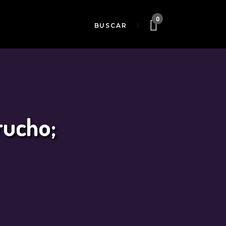
0
rucho;