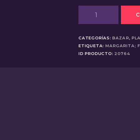
Plato
C
Margarita
cantidad
CATEGORÍAS:
BAZAR
,
PL
ETIQUETA:
MARGARITA; F
ID PRODUCTO:
20764