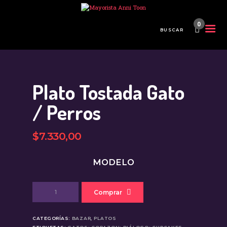
0
INICIO
TIENDA MAYORISTA
Plato Tostada Gato
NOVEDADES
¿CÓMO COMPRAR?
/ Perros
CONTACTO
$
7.330
,
00
MODELO
Plato
Comprar
Tostada
Gato
/
CATEGORÍAS:
BAZAR
,
PLATOS
Perros