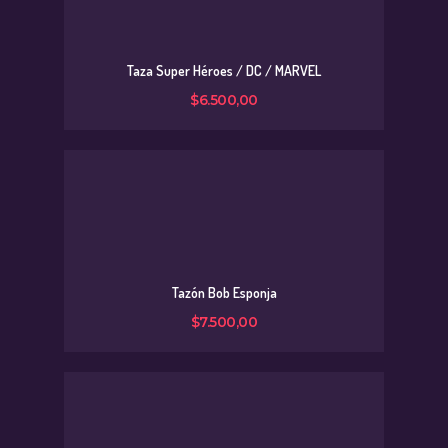
Taza Super Héroes / DC / MARVEL
$
6.500
,
00
Tazón Bob Esponja
$
7.500
,
00