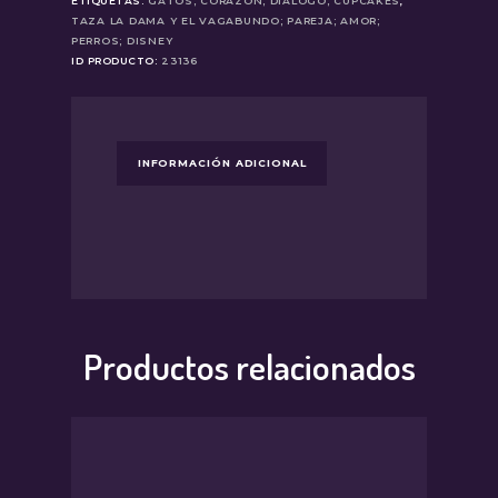
ETIQUETAS:
GATOS; CORAZON; DIÁLOGO; CUPCAKES
,
cantidad
TAZA LA DAMA Y EL VAGABUNDO; PAREJA; AMOR;
PERROS; DISNEY
ID PRODUCTO:
23136
INFORMACIÓN ADICIONAL
Productos relacionados