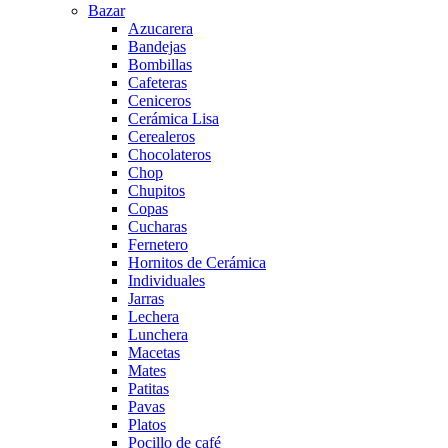
Bazar
Azucarera
Bandejas
Bombillas
Cafeteras
Ceniceros
Cerámica Lisa
Cerealeros
Chocolateros
Chop
Chupitos
Copas
Cucharas
Fernetero
Hornitos de Cerámica
Individuales
Jarras
Lechera
Lunchera
Macetas
Mates
Patitas
Pavas
Platos
Pocillo de café