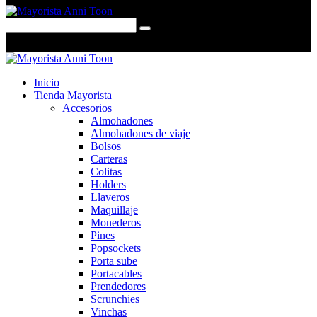
0 items
-
$0,00
0
Inicio
Tienda Mayorista
Accesorios
Almohadones
Almohadones de viaje
Bolsos
Carteras
Colitas
Holders
Llaveros
Maquillaje
Monederos
Pines
Popsockets
Porta sube
Portacables
Prendedores
Scrunchies
Vinchas