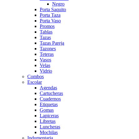
Negro
Porta Saquito
Porta Taza
Porta Vaso
Promos
Tablas
Tazas
Tazas Pareja
Tazones
Teteras
Vasos
Velas
Vidrio
Combos
Escolar
Agendas
Cartucheras
Cuadernos
Etiquetas
Gomas
Lapiceras
Libretas
Luncheras
Mochilas
Indumentaria