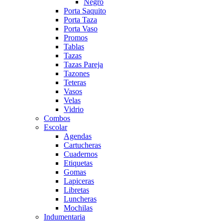
Negro
Porta Saquito
Porta Taza
Porta Vaso
Promos
Tablas
Tazas
Tazas Pareja
Tazones
Teteras
Vasos
Velas
Vidrio
Combos
Escolar
Agendas
Cartucheras
Cuadernos
Etiquetas
Gomas
Lapiceras
Libretas
Luncheras
Mochilas
Indumentaria