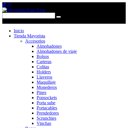
0 items
-
$0,00
0
Inicio
Tienda Mayorista
Accesorios
Almohadones
Almohadones de viaje
Bolsos
Carteras
Colitas
Holders
Llaveros
Maquillaje
Monederos
Pines
Popsockets
Porta sube
Portacables
Prendedores
Scrunchies
Vinchas