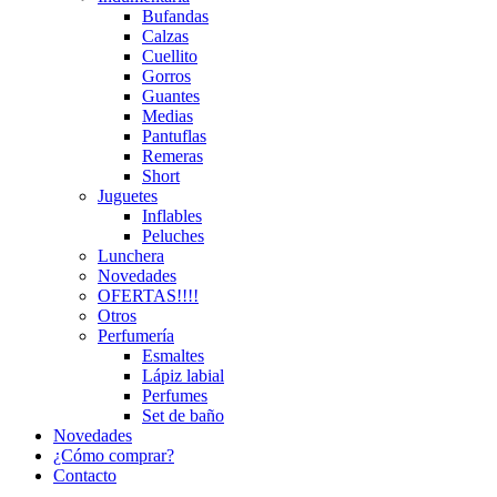
Bufandas
Calzas
Cuellito
Gorros
Guantes
Medias
Pantuflas
Remeras
Short
Juguetes
Inflables
Peluches
Lunchera
Novedades
OFERTAS!!!!
Otros
Perfumería
Esmaltes
Lápiz labial
Perfumes
Set de baño
Novedades
¿Cómo comprar?
Contacto