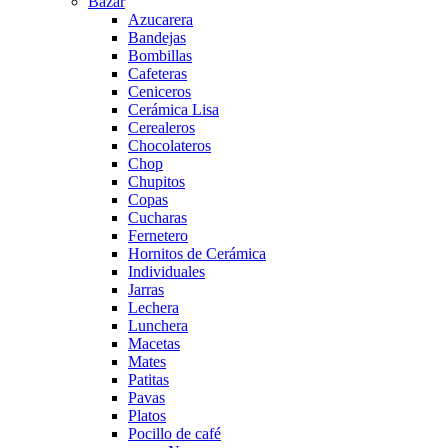
Bazar
Azucarera
Bandejas
Bombillas
Cafeteras
Ceniceros
Cerámica Lisa
Cerealeros
Chocolateros
Chop
Chupitos
Copas
Cucharas
Fernetero
Hornitos de Cerámica
Individuales
Jarras
Lechera
Lunchera
Macetas
Mates
Patitas
Pavas
Platos
Pocillo de café