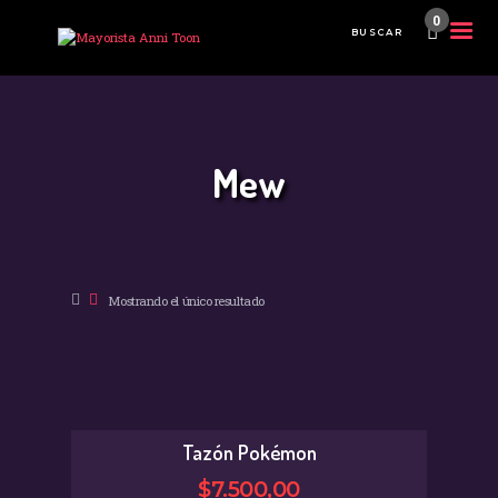
0
INICIO
TIENDA MAYORISTA
Mew
NOVEDADES
¿CÓMO COMPRAR?
CONTACTO
Mostrando el único resultado
Tazón Pokémon
$
7.500
,
00