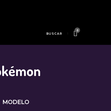
0
okémon
MODELO