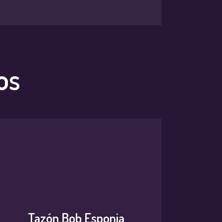
os
Tazón Bob Esponja