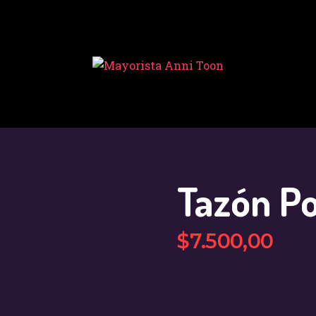
INICIO
TIENDA
MAYORISTA
NOVEDADES
¿CÓMO
COMPRAR?
Tazón P
CONTACTO
$
7.500
,
00