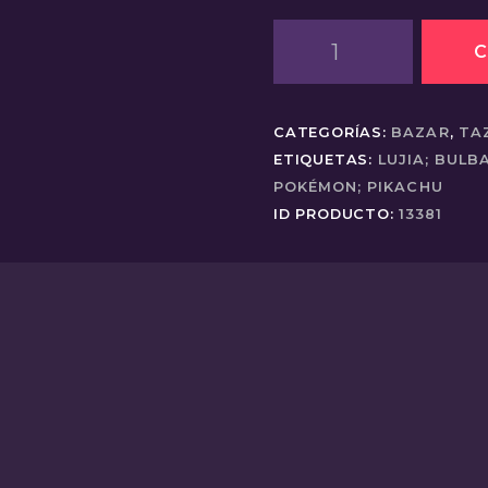
Tazón
C
Pokémon
cantidad
CATEGORÍAS:
BAZAR
,
TA
ETIQUETAS:
LUJIA; BULB
POKÉMON; PIKACHU
ID PRODUCTO:
13381