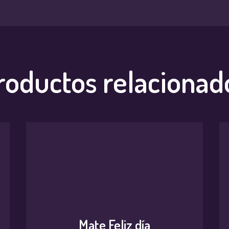
roductos relacionad
Mate Feliz día