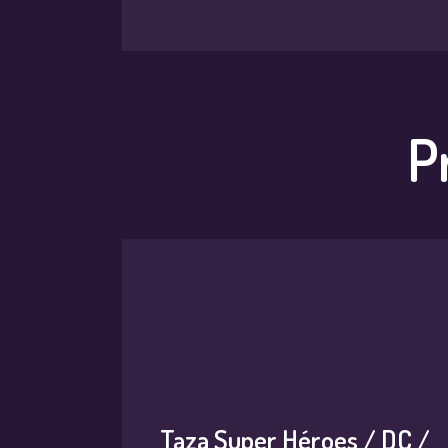
P
Taza Super Héroes / DC /