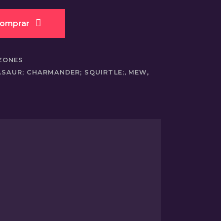
omprar
ZONES
ASAUR; CHARMANDER; SQUIRTLE;
,
MEW
,